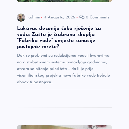
a
n
admin
4 Augusta, 2026
0 Comments
a
Lukavac deceniju čeka rješenje za
vodu: Zašto je izabrana skuplja
“Fabrika vode” umjesto sanacije
k
postojeće mreže?
a
Dok se problemi sa redukcijama vode i kvarovima
na distributivnom sistemu ponavljaju godinama,
otvara se pitanje prioriteta – da li je prije
višemilionskog projekta nove fabrike vode trebalo
obnoviti postojeću…