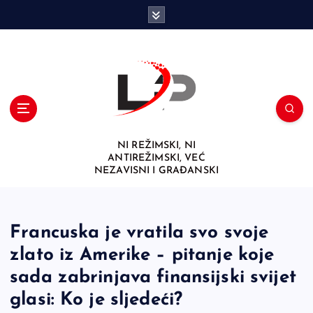
S
k
i
p
t
o
c
o
n
NI REŽIMSKI, NI
t
ANTIREŽIMSKI, VEĆ
e
NEZAVISNI I GRAĐANSKI
n
t
Francuska je vratila svo svoje
zlato iz Amerike – pitanje koje
sada zabrinjava finansijski svijet
glasi: Ko je sljedeći?