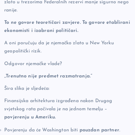
zlato u trezorima Federalnih rezervi manje sigurno nego
ranije.
To ne govore teoretičari zavjere.
To govore etablirani
ekonomisti i izabrani političari.
A oni poručuju da je njemačko zlato u New Yorku
geopolitički rizik.
Odgovor njemačke vlade?
„Trenutno nije predmet razmatranja.“
Šira slika je sljedeća:
Finansijska arhitektura izgrađena nakon Drugog
svjetskog rata počivala je na jednom temelju –
povjerenju u Ameriku.
Povjerenju da će Washington biti
pouzdan partner
.