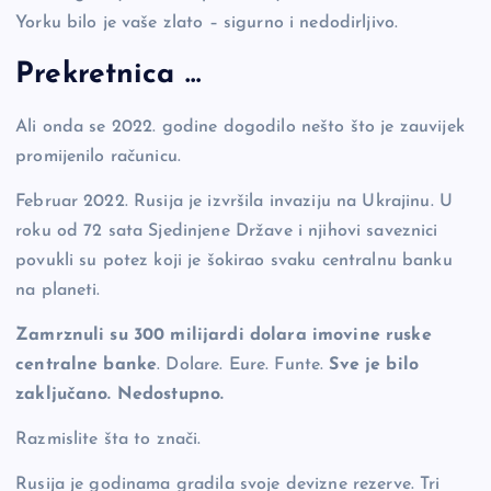
Yorku bilo je vaše zlato – sigurno i nedodirljivo.
Prekretnica …
Ali onda se 2022. godine dogodilo nešto što je zauvijek
promijenilo računicu.
Februar 2022. Rusija je izvršila invaziju na Ukrajinu. U
roku od 72 sata Sjedinjene Države i njihovi saveznici
povukli su potez koji je šokirao svaku centralnu banku
na planeti.
Zamrznuli su 300 milijardi dolara imovine ruske
centralne banke
. Dolare. Eure. Funte.
Sve je bilo
zaključano. Nedostupno.
Razmislite šta to znači.
Rusija je godinama gradila svoje devizne rezerve. Tri