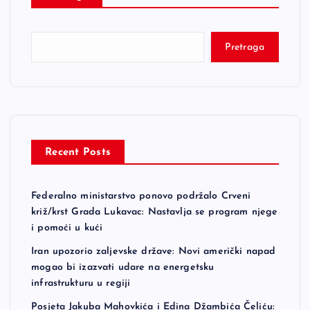
Pretraga
Recent Posts
Federalno ministarstvo ponovo podržalo Crveni
križ/krst Grada Lukavac: Nastavlja se program njege
i pomoći u kući
Iran upozorio zaljevske države: Novi američki napad
mogao bi izazvati udare na energetsku
infrastrukturu u regiji
Posjeta Jakuba Mahovkića i Edina Džambića Čeliću: