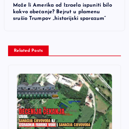
i
Može li Amerika od Izraela ispuniti bilo
kakvo obećanje? Bejrut u plamenu
g
srušio Trumpov „historijski sporazum“
a
c
Related Posts
i
j
a
č
l