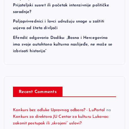
Prijateljski susret ili početak intenzivnije političke
saradnje?
Poljoprivrednici i lovci udružuju snage u zaštiti
usjeva od šteta divljači
Efendić odgovorio Dodiku: „Bosna i Hercegovina
ima svoje autohtono kulturno naslijeđe, ne može se
izbrisati historija“
Recent Comments
Konkurs bez odluke Upravnog odbora? - LuPortal
na
Konkurs za direktora JU Centar za kulturu Lukavac:
zakonit postupak ili „skrojeni“ uslovi?