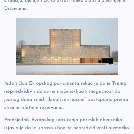
situaciju, djeluje rizično držati toliko zlata u Sjedinjenim
Državama.
Jedan član Evropskog parlamenta rekao je da je
Trump
nepredvidiv
i da se ne može isključiti mogućnost da
jednog dana smisli „kreativne načine“ postupanja prema
stranim zlatnim rezervama.
Predsjednik Evropskog udruženja poreskih obveznika
izjavio je da je upravo zbog te nepredvidivosti njemačko