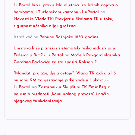
LuPortal bio u pravu: Maloljetnici iza lažnih dojava o
bombama u Tuzlanskom kantonu - LuPortal
na
Novosti iz Vlade TK: Provjere u školama TK u toku,
sigurnost učenika nije ugrožena
Istraživač
na
Pobuna Bošnjaka 1850. godine
Uništava li se planski i sistematski teška industrija u
Federaciji BiH? - LuPortal
na
Može li Pavgord vlasnika
Gordana Pavlovića zaista spasiti Koksaru?
"Mandati prolaze, djela ostaju": Vlada TK izdvaja 1,5
miliona KM za rješavanje pitke vode u Lukavcu -
LuPortal
na
Zastupnik u Skupštini TK Emir Begić
pojasnio prednosti „komunalnog prevoza“ i način
njegovog funkcionisanja