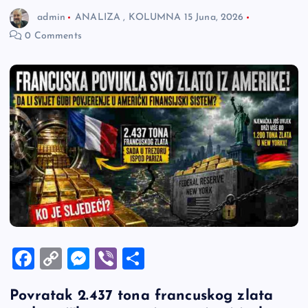
admin
ANALIZA
,
KOLUMNA
15 Juna, 2026
0 Comments
F
C
M
Vi
S
a
o
es
b
h
Povratak 2.437 tona francuskog zlata
c
p
se
er
ar