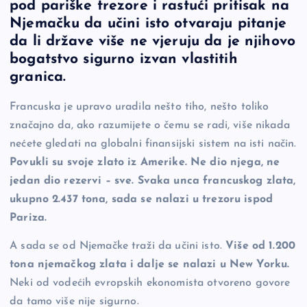
pod pariške trezore i rastući pritisak na
e
y
n
e
Njemačku da učini isto otvaraju pitanje
b
Li
g
da li države više ne vjeruju da je njihovo
o
n
er
bogatstvo sigurno izvan vlastitih
granica.
o
k
k
Francuska je upravo uradila nešto tiho, nešto toliko
značajno da, ako razumijete o čemu se radi, više nikada
nećete gledati na globalni finansijski sistem na isti način.
Povukli su svoje zlato iz Amerike. Ne dio njega, ne
jedan dio rezervi – sve. Svaka unca francuskog zlata,
ukupno 2.437 tona, sada se nalazi u trezoru ispod
Pariza.
A sada se od Njemačke traži da učini isto.
Više od 1.200
tona njemačkog zlata i dalje se nalazi u New Yorku.
Neki od vodećih evropskih ekonomista otvoreno govore
da tamo više nije sigurno.