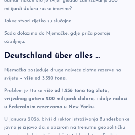
odmah nakon što je svijet gledao zamrzavanje 300
milijardi dolara ruske imovine?
Takve stvari rijetko su slučajne.
Sada dolazimo do Njemačke, gdje priča postaje
ozbiljnija.
Deutschland über alles …
Njemačka posjeduje druge najveće zlatne rezerve na
svijetu –
više od 3.350 tona.
Problem je što se
više od 1.236 tona tog zlata,
vrijednog gotovo 200 milijardi dolara, i dalje nalazi
u Federalnim rezervama u New Yorku.
U januaru 2026. bivši direktor istraživanja Bundesbanke
javno je izjavio da, s obzirom na trenutnu geopolitičku