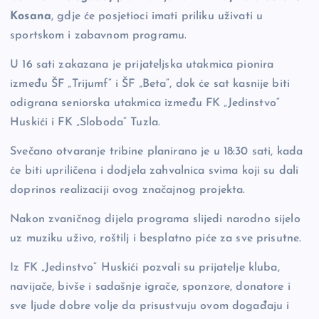
Kosana
, gdje će posjetioci imati priliku uživati u
sportskom i zabavnom programu.
U 16 sati zakazana je prijateljska utakmica pionira
između ŠF „Trijumf“ i ŠF „Beta“, dok će sat kasnije biti
odigrana seniorska utakmica između FK „Jedinstvo“
Huskići i FK „Sloboda“ Tuzla.
Svečano otvaranje tribine planirano je u 18:30 sati, kada
će biti upriličena i dodjela zahvalnica svima koji su dali
doprinos realizaciji ovog značajnog projekta.
Nakon zvaničnog dijela programa slijedi narodno sijelo
uz muziku uživo, roštilj i besplatno piće za sve prisutne.
Iz FK „Jedinstvo“ Huskići pozvali su prijatelje kluba,
navijače, bivše i sadašnje igrače, sponzore, donatore i
sve ljude dobre volje da prisustvuju ovom događaju i