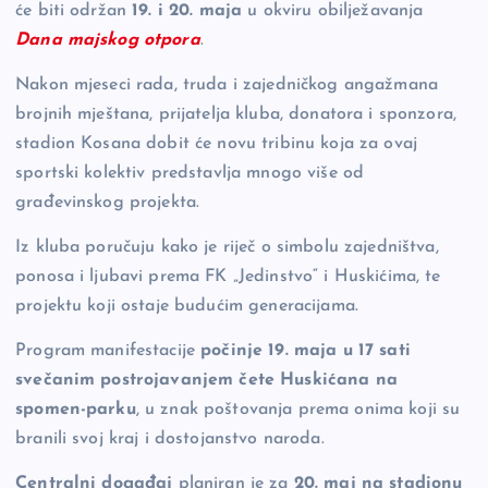
će biti održan
19. i 20. maja
u okviru obilježavanja
k
Dana majskog otpora
.
Nakon mjeseci rada, truda i zajedničkog angažmana
brojnih mještana, prijatelja kluba, donatora i sponzora,
stadion Kosana dobit će novu tribinu koja za ovaj
sportski kolektiv predstavlja mnogo više od
građevinskog projekta.
Iz kluba poručuju kako je riječ o simbolu zajedništva,
ponosa i ljubavi prema FK „Jedinstvo“ i Huskićima, te
projektu koji ostaje budućim generacijama.
Program manifestacije
počinje 19. maja u 17 sati
svečanim postrojavanjem čete Huskićana na
spomen-parku
, u znak poštovanja prema onima koji su
branili svoj kraj i dostojanstvo naroda.
Centralni događaj
planiran je za
20. maj na stadionu