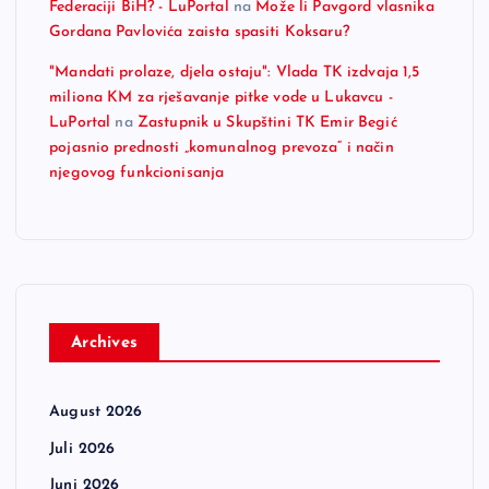
Federaciji BiH? - LuPortal
na
Može li Pavgord vlasnika
Gordana Pavlovića zaista spasiti Koksaru?
"Mandati prolaze, djela ostaju": Vlada TK izdvaja 1,5
miliona KM za rješavanje pitke vode u Lukavcu -
LuPortal
na
Zastupnik u Skupštini TK Emir Begić
pojasnio prednosti „komunalnog prevoza“ i način
njegovog funkcionisanja
Archives
August 2026
Juli 2026
Juni 2026