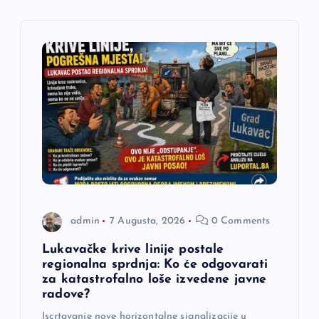
i
j
a
č
l
a
n
admin
7 Augusta, 2026
0 Comments
a
Lukavačke krive linije postale
regionalna sprdnja: Ko će odgovarati
za katastrofalno loše izvedene javne
k
radove?
Iscrtavanje nove horizontalne signalizacije u