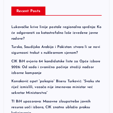
Recent Posts
Lukavačke krive linije postale regionalna sprdnja: Ko
će odgovarati za katastrofalno loše izvedene javne
radove?
Turska, Saudijska Arabija i Pakistan: stvara li se novi
sigurnosni trokut s nuklearnom sjenom?
CIK BiH ovjerio 64 kandidatske liste za Opće izbore
2026: Od sada i zvanično počinje strožiji nadzor
izborne kampanje
Konaković opet “pokopio” Biseru Turković: “Svaku ste
riječ izmislili, vozača nije imenovao ministar već
sekretar Ministarstva”
TI BiH upozorava: Masovne zloupotrebe javnih
resursa uoči izbora, CIK znatno ublažio praksu