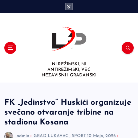
S
k
i
p
t
o
c
o
n
NI REŽIMSKI, NI
t
ANTIREŽIMSKI, VEĆ
e
NEZAVISNI I GRAĐANSKI
n
t
FK „Jedinstvo“ Huskići organizuje
svečano otvaranje tribine na
stadionu Kosana
admin
GRAD LUKAVAC
,
SPORT
10 Maja, 2026