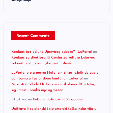
kažnjavanja
Recent Comments
Konkurs bez odluke Upravnog odbora? - LuPortal
na
Konkurs za direktora JU Centar za kulturu Lukavac:
zakonit postupak ili „skrojeni“ uslovi?
LuPortal bio u pravu: Maloljetnici iza lažnih dojava o
bombama u Tuzlanskom kantonu - LuPortal
na
Novosti iz Vlade TK: Provjere u školama TK u toku,
sigurnost učenika nije ugrožena
Istraživač
na
Pobuna Bošnjaka 1850. godine
Uništava li se planski i sistematski teška industrija u