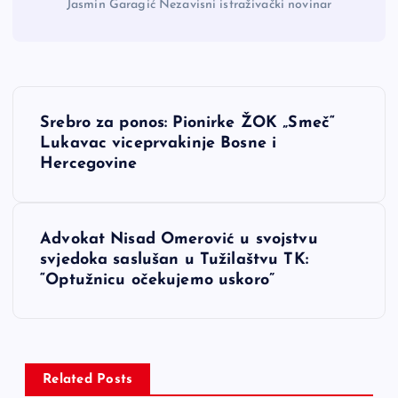
Jasmin Garagić Nezavisni istraživački novinar
N
Srebro za ponos: Pionirke ŽOK „Smeč“
a
Lukavac viceprvakinje Bosne i
Hercegovine
v
i
Advokat Nisad Omerović u svojstvu
svjedoka saslušan u Tužilaštvu TK:
g
“Optužnicu očekujemo uskoro”
a
c
Related Posts