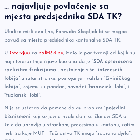
… najavljuje povlačenje sa
c
p
se
er
ar
mjesta predsjednika SDA TK?
e
y
n
e
b
Li
g
Ukoliko misli ozbiljno, Fahrudin Skopljak bi se mogao
o
n
er
povući sa mjesta predsjednika kantonalne SDA TK.
o
k
U
intervjuu
za
politički.ba
, iznio je par tvrdnji od kojih su
k
najinteresantnije izjave kao ona da je “
SDA opterećena
različitim frakcijama
“, postojanje više “
interesnih
lobija
” unutar stranke, postojanje rivalskih “
živiničkog
lobija
“, kojemu su pandan, navodni “
banovićki lobi
“, i
“
tuzlanski lobi
“.
Nije se ustezao da pomene da au problem “
pojedini
biznismeni
koji se javno hvale da nisu članovi SDA a
žele da upravljaju strankom, procesima u kantonu, zatim
neki za koje MUP i Tužilastvo TK imaju “sabrana djela”,