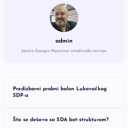
admin
Jasmin Garagić Nezavisni istraživački novinar
N
Predizborni probni balon Lukavačkog
a
SDP-a
v
Šta se dešava sa SDA bot-strukturom?
i