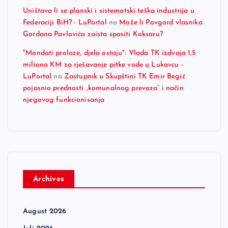
Uništava li se planski i sistematski teška industrija u
Federaciji BiH? - LuPortal
na
Može li Pavgord vlasnika
Gordana Pavlovića zaista spasiti Koksaru?
"Mandati prolaze, djela ostaju": Vlada TK izdvaja 1,5
miliona KM za rješavanje pitke vode u Lukavcu -
LuPortal
na
Zastupnik u Skupštini TK Emir Begić
pojasnio prednosti „komunalnog prevoza“ i način
njegovog funkcionisanja
Archives
August 2026