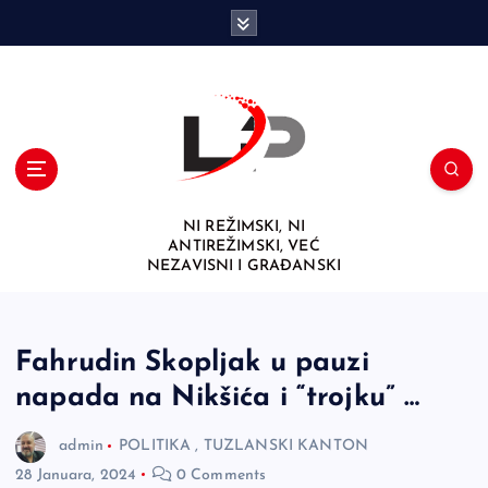
S
k
i
p
t
o
c
o
n
NI REŽIMSKI, NI
t
ANTIREŽIMSKI, VEĆ
e
NEZAVISNI I GRAĐANSKI
n
t
Fahrudin Skopljak u pauzi
napada na Nikšića i “trojku” …
admin
POLITIKA
,
TUZLANSKI KANTON
28 Januara, 2024
0 Comments