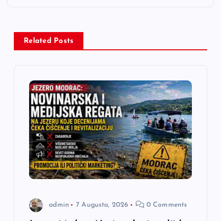
g
a
Related Posts
c
i
j
a
č
l
admin
7 Augusta, 2026
0 Comments
a