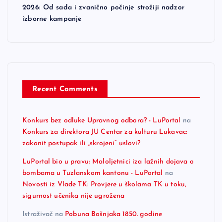
2026: Od sada i zvanično počinje strožiji nadzor
izborne kampanje
Recent Comments
Konkurs bez odluke Upravnog odbora? - LuPortal
na
Konkurs za direktora JU Centar za kulturu Lukavac:
zakonit postupak ili „skrojeni“ uslovi?
LuPortal bio u pravu: Maloljetnici iza lažnih dojava o
bombama u Tuzlanskom kantonu - LuPortal
na
Novosti iz Vlade TK: Provjere u školama TK u toku,
sigurnost učenika nije ugrožena
Istraživač
na
Pobuna Bošnjaka 1850. godine