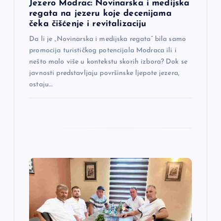
Jezero Modrac: Novinarska i medijska
n
regata na jezeru koje decenijama
čeka čišćenje i revitalizaciju
a
Da li je „Novinarska i medijska regata“ bila samo
promocija turističkog potencijala Modraca ili i
k
nešto malo više u kontekstu skorih izbora? Dok se
javnosti predstavljaju površinske ljepote jezera,
a
ostaju…