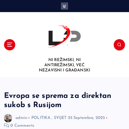
S
k
i
p
t
o
c
o
n
NI REŽIMSKI, NI
t
ANTIREŽIMSKI, VEĆ
e
NEZAVISNI I GRAĐANSKI
n
t
Evropa se sprema za direktan
sukob s Rusijom
admin
POLITIKA
,
SVIJET
25 Septembra, 2025
0 Comments