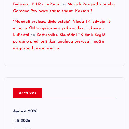
Federaciji BiH? - LuPortal
na
Može li Pavgord vlasnika
Gordana Pavlovića zaista spasiti Koksaru?
"Mandati prolaze, djela ostaju": Vlada TK izdvaja 1,5
miliona KM za rješavanje pitke vode u Lukavcu -
LuPortal
na
Zastupnik u Skupštini TK Emir Begić
pojasnio prednosti „komunalnog prevoza“ i način
njegovog funkcionisanja
Archives
August 2026
Juli 2026