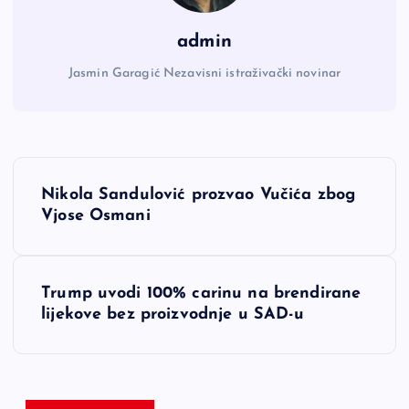
admin
Jasmin Garagić Nezavisni istraživački novinar
N
Nikola Sandulović prozvao Vučića zbog
a
Vjose Osmani
v
Trump uvodi 100% carinu na brendirane
i
lijekove bez proizvodnje u SAD-u
g
a