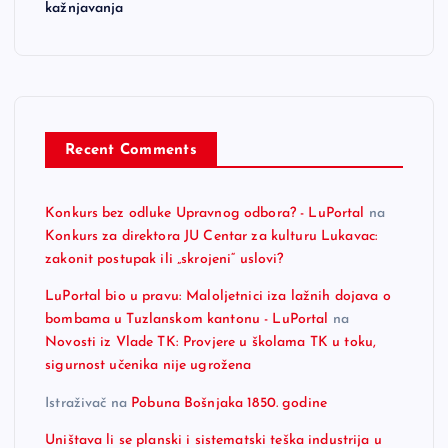
kažnjavanja
Recent Comments
Konkurs bez odluke Upravnog odbora? - LuPortal
na
Konkurs za direktora JU Centar za kulturu Lukavac:
zakonit postupak ili „skrojeni“ uslovi?
LuPortal bio u pravu: Maloljetnici iza lažnih dojava o
bombama u Tuzlanskom kantonu - LuPortal
na
Novosti iz Vlade TK: Provjere u školama TK u toku,
sigurnost učenika nije ugrožena
Istraživač
na
Pobuna Bošnjaka 1850. godine
Uništava li se planski i sistematski teška industrija u