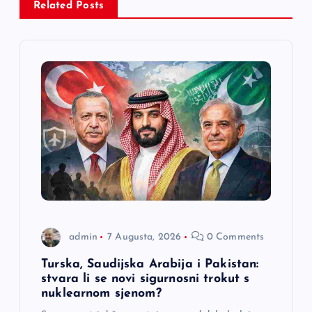
Related Posts
c
i
j
a
č
l
a
admin
7 Augusta, 2026
0 Comments
n
Turska, Saudijska Arabija i Pakistan:
stvara li se novi sigurnosni trokut s
a
nuklearnom sjenom?