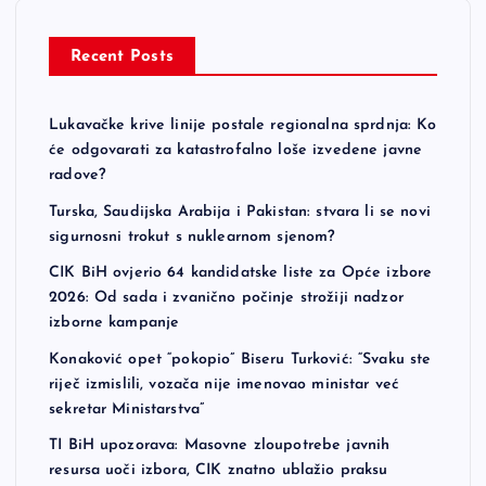
Recent Posts
Lukavačke krive linije postale regionalna sprdnja: Ko
će odgovarati za katastrofalno loše izvedene javne
radove?
Turska, Saudijska Arabija i Pakistan: stvara li se novi
sigurnosni trokut s nuklearnom sjenom?
CIK BiH ovjerio 64 kandidatske liste za Opće izbore
2026: Od sada i zvanično počinje strožiji nadzor
izborne kampanje
Konaković opet “pokopio” Biseru Turković: “Svaku ste
riječ izmislili, vozača nije imenovao ministar već
sekretar Ministarstva”
TI BiH upozorava: Masovne zloupotrebe javnih
resursa uoči izbora, CIK znatno ublažio praksu