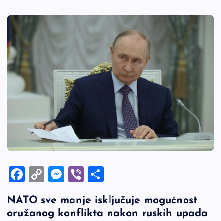
F
C
M
Vi
S
a
o
es
b
h
NATO sve manje isključuje mogućnost
c
p
se
er
ar
oružanog konflikta nakon ruskih upada