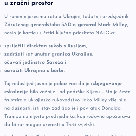
e
y
n
e
u zračni prostor
b
Li
g
U ranim mjesecima rata u Ukrajini, tadašnji predsjednik
o
n
er
Združenog generalštaba SAD-a,
general Mark Milley
,
o
k
nosio je karticu s četiri ključna prioriteta NATO-a:
k
spriječiti direktan sukob s Rusijom,
zadržati rat unutar granica Ukrajine,
očuvati jedinstvo Saveza i
osnažiti Ukrajinu u borbi.
Taj redoslijed jasno je pokazivao da je
izbjegavanje
eskalacije
bilo važnije i od podrške Kijevu – što je često
frustriralo ukrajinsko rukovodstvo. Iako Milley više nije
na dužnosti, isti stav zadržao je i povratak Donalda
Trumpa na mjesto predsjednika, koji redovno upozorava
da bi rat mogao prerasti u Treći svjetski.