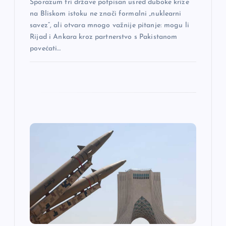
Sporazum tri države potpisan usred duboke krize
k
na Bliskom istoku ne znači formalni „nuklearni
savez“, ali otvara mnogo važnije pitanje: mogu li
a
Rijad i Ankara kroz partnerstvo s Pakistanom
povećati…