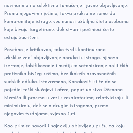
novinarima na selektivno tumačenje i javno objavljivanje.
Prema njegovim riječima, takva praksa ne samo da
kompromituje istrage, već nanosi ozbiljnu štetu osobama
koje bivaju targetirane, dok stvarni počinioci često
ostaju zaštićeni.
Posebno je kritikovao, kako tvrdi, kontinuirano
„ekskluzivno“ objavljivanje poruka iz istraga, njihovo
izvrtanje, falsifikovanje i medijsko sataniziranje političkih
protivnika bivšeg režima, bez ikakvih pravosnažnih
sudskih odluka. Istovremeno, Konaković ističe da se
pojedini teški slučajevi i afere, poput ubistva Dženana
Memića ili procesa u vezi s respiratorima, relativiziraju ili
minimiziraju, dok se o drugim istragama, prema
njegovim tvrdnjama, svjesno šuti.
Kao primjer navodi i najnoviju objavljenu priču, za koju