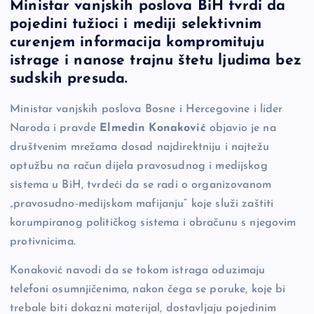
Ministar vanjskih poslova BiH tvrdi da
c
p
se
er
ar
pojedini tužioci i mediji selektivnim
e
y
n
e
curenjem informacija kompromituju
b
Li
g
istrage i nanose trajnu štetu ljudima bez
o
n
er
sudskih presuda.
o
k
Ministar vanjskih poslova Bosne i Hercegovine i lider
k
Naroda i pravde
Elmedin Konaković
objavio je na
društvenim mrežama dosad najdirektniju i najtežu
optužbu na račun dijela pravosudnog i medijskog
sistema u BiH, tvrdeći da se radi o organizovanom
„pravosudno-medijskom mafijanju“ koje služi zaštiti
korumpiranog političkog sistema i obračunu s njegovim
protivnicima.
Konaković navodi da se tokom istraga oduzimaju
telefoni osumnjičenima, nakon čega se poruke, koje bi
trebale biti dokazni materijal, dostavljaju pojedinim