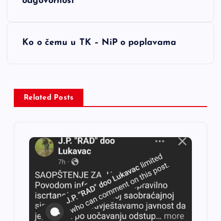
odgovornost
v
i
Ko o čemu u TK – NiP o poplavama
g
a
Related Posts
c
i
j
a
č