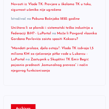
Novosti iz Vlade TK: Provjere u školama TK u toku,
sigurnost učenika nije ugrožena
Istraživač
na
Pobuna Bošnjaka 1850. godine
Uništava li se planski i sistematski teška industrija u
Federaciji BiH? - LuPortal
na
Može li Pavgord vlasnika
Gordana Pavlovića zaista spasiti Koksaru?
"Mandati prolaze, djela ostaju": Vlada TK izdvaja 1,5
miliona KM za rješavanje pitke vode u Lukavcu -
LuPortal
na
Zastupnik u Skupštini TK Emir Begić
pojasnio prednosti „komunalnog prevoza“ i način
njegovog funkcionisanja
Archives