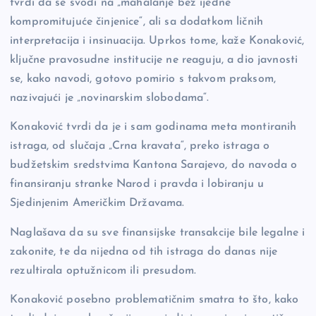
tvrdi da se svodi na „mahalanje bez ijedne
kompromitujuće činjenice“, ali sa dodatkom ličnih
interpretacija i insinuacija. Uprkos tome, kaže Konaković,
ključne pravosudne institucije ne reaguju, a dio javnosti
se, kako navodi, gotovo pomirio s takvom praksom,
nazivajući je „novinarskim slobodama“.
Konaković tvrdi da je i sam godinama meta montiranih
istraga, od slučaja „Crna kravata“, preko istraga o
budžetskim sredstvima Kantona Sarajevo, do navoda o
finansiranju stranke Narod i pravda i lobiranju u
Sjedinjenim Američkim Državama.
Naglašava da su sve finansijske transakcije bile legalne i
zakonite, te da nijedna od tih istraga do danas nije
rezultirala optužnicom ili presudom.
Konaković posebno problematičnim smatra to što, kako