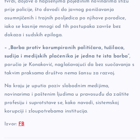
tvrdi, dojave o hapšenjima pojedinim novinarima stižu
prije policije, što dovodi do javnog ponižavanja
osumnjičenih i trajnih posljedica po njihove porodice,
iako se kasnije mnogi od tih postupaka završe bez
dokaza i sudskih epiloga.
– „Borba protiv korumpiranih političara, tužilaca,
sudija i medijskih plaćenika je jedna te ista borba“
,
poručio je Konaković, naglašavajući da bez suočavanja s
takvim praksama društvo nema šansu za razvoj.
Na kraju je uputio poziv slobodnim medijima,
novinarima i poštenim ljudima u pravosuđu da zaštite
profesiju i suprotstave se, kako navodi, sistemskoj
korupciji i zloupotrebama institucija.
Izvor:
FB