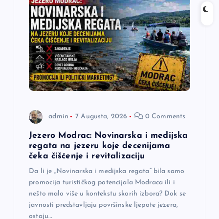
admin
7 Augusta, 2026
0 Comments
Jezero Modrac: Novinarska i medijska
regata na jezeru koje decenijama
čeka čišćenje i revitalizaciju
Da li je „Novinarska i medijska regata“ bila samo
promocija turističkog potencijala Modraca ili i
nešto malo više u kontekstu skorih izbora? Dok se
javnosti predstavljaju površinske ljepote jezera,
ostaju…