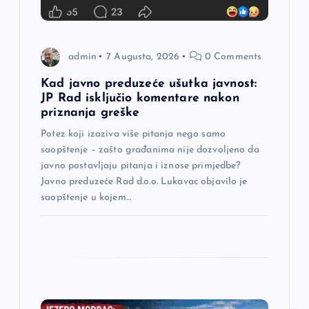
l
a
admin
7 Augusta, 2026
0 Comments
n
Kad javno preduzeće ušutka javnost:
JP Rad isključio komentare nakon
a
priznanja greške
Potez koji izaziva više pitanja nego samo
k
saopštenje – zašto građanima nije dozvoljeno da
javno postavljaju pitanja i iznose primjedbe?
a
Javno preduzeće Rad d.o.o. Lukavac objavilo je
saopštenje u kojem…