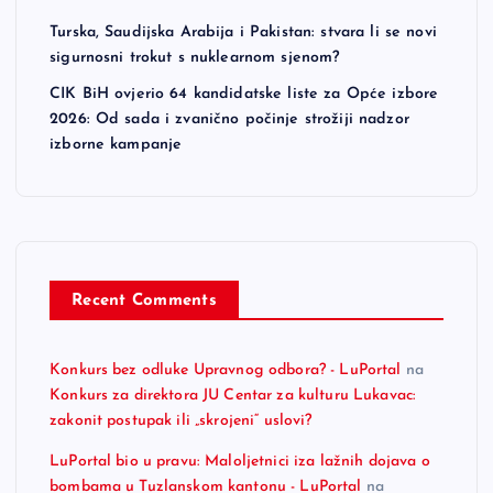
Turska, Saudijska Arabija i Pakistan: stvara li se novi
sigurnosni trokut s nuklearnom sjenom?
CIK BiH ovjerio 64 kandidatske liste za Opće izbore
2026: Od sada i zvanično počinje strožiji nadzor
izborne kampanje
Recent Comments
Konkurs bez odluke Upravnog odbora? - LuPortal
na
Konkurs za direktora JU Centar za kulturu Lukavac:
zakonit postupak ili „skrojeni“ uslovi?
LuPortal bio u pravu: Maloljetnici iza lažnih dojava o
bombama u Tuzlanskom kantonu - LuPortal
na