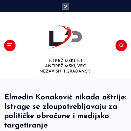
S
k
i
p
t
o
c
o
n
NI REŽIMSKI, NI
t
ANTIREŽIMSKI, VEĆ
e
NEZAVISNI I GRAĐANSKI
n
t
Elmedin Konaković nikada oštrije:
Istrage se zloupotrebljavaju za
političke obračune i medijsko
targetiranje