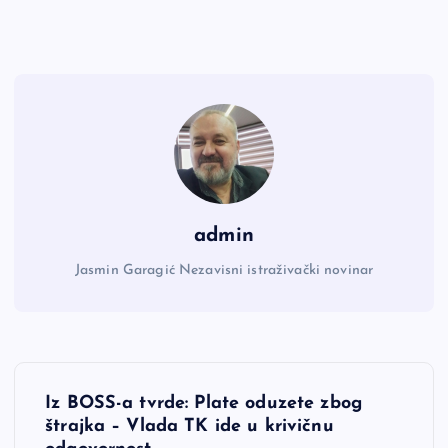
admin
Jasmin Garagić Nezavisni istraživački novinar
N
Iz BOSS-a tvrde: Plate oduzete zbog
a
štrajka – Vlada TK ide u krivičnu