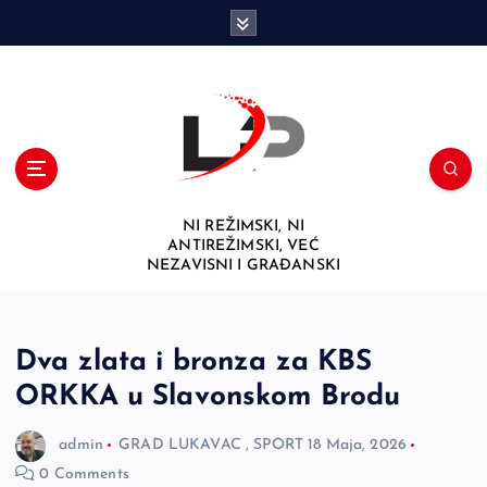
S
k
i
p
t
o
c
o
n
NI REŽIMSKI, NI
t
ANTIREŽIMSKI, VEĆ
e
NEZAVISNI I GRAĐANSKI
n
t
Dva zlata i bronza za KBS
ORKKA u Slavonskom Brodu
admin
GRAD LUKAVAC
,
SPORT
18 Maja, 2026
0 Comments