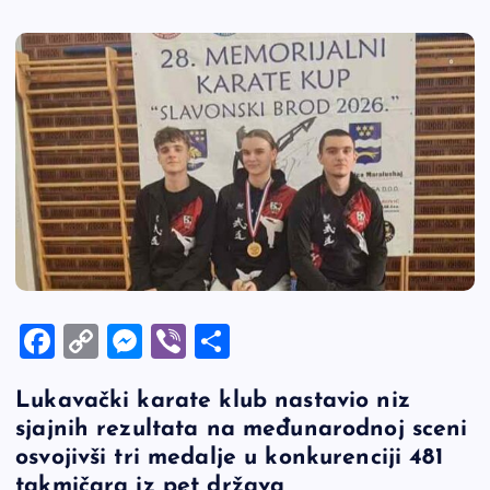
F
C
M
Vi
S
a
o
es
b
h
Lukavački karate klub nastavio niz
c
p
se
er
ar
sjajnih rezultata na međunarodnoj sceni
e
y
n
e
osvojivši tri medalje u konkurenciji 481
b
Li
g
takmičara iz pet država