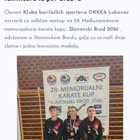
o
n
er
Članovi
Kluba borilačkih sportova ORKKA Lukavac
o
k
ostvarili su odličan nastup na 28. Međunarodnom
k
memorijalnom karate kupu „
Slavonski Brod 2026
“,
održanom u Slavonskom Brodu, gdje su osvojili dvije
zlatne i jednu bronzanu medalju.