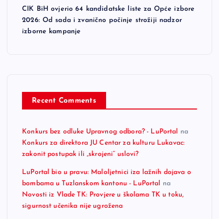
CIK BiH ovjerio 64 kandidatske liste za Opće izbore
2026: Od sada i zvanično počinje strožiji nadzor
izborne kampanje
Recent Comments
Konkurs bez odluke Upravnog odbora? - LuPortal
na
Konkurs za direktora JU Centar za kulturu Lukavac:
zakonit postupak ili „skrojeni“ uslovi?
LuPortal bio u pravu: Maloljetnici iza lažnih dojava o
bombama u Tuzlanskom kantonu - LuPortal
na
Novosti iz Vlade TK: Provjere u školama TK u toku,
sigurnost učenika nije ugrožena