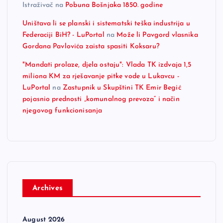
Istraživač
na
Pobuna Bošnjaka 1850. godine
Uništava li se planski i sistematski teška industrija u
Federaciji BiH? - LuPortal
na
Može li Pavgord vlasnika
Gordana Pavlovića zaista spasiti Koksaru?
"Mandati prolaze, djela ostaju": Vlada TK izdvaja 1,5
miliona KM za rješavanje pitke vode u Lukavcu -
LuPortal
na
Zastupnik u Skupštini TK Emir Begić
pojasnio prednosti „komunalnog prevoza“ i način
njegovog funkcionisanja
Archives
August 2026