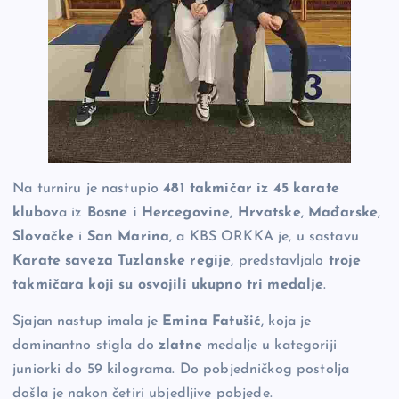
Na turniru je nastupio
481 takmičar iz 45 karate
klubov
a iz
Bosne i Hercegovine
,
Hrvatske
,
Mađarske
,
Slovačke
i
San Marina
, a KBS ORKKA je, u sastavu
Karate saveza Tuzlanske regije
, predstavljalo
troje
takmičara koji su osvojili ukupno tri medalje
.
Sjajan nastup imala je
Emina Fatušić
, koja je
dominantno stigla do
zlatne
medalje u kategoriji
juniorki do 59 kilograma. Do pobjedničkog postolja
došla je nakon četiri ubjedljive pobjede.