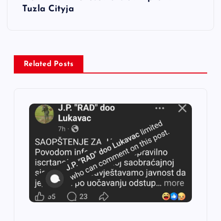
Tuzla Cityja
g
a
c
Related Posts
i
j
a
č
l
a