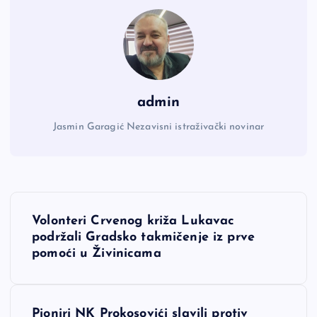
admin
Jasmin Garagić Nezavisni istraživački novinar
N
Volonteri Crvenog križa Lukavac
a
podržali Gradsko takmičenje iz prve
pomoći u Živinicama
v
i
Pioniri NK Prokosovići slavili protiv