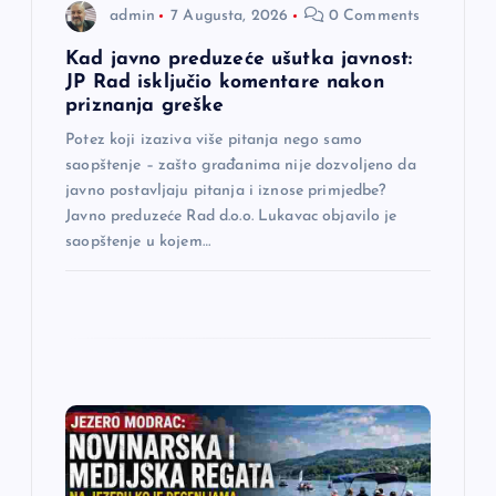
admin
7 Augusta, 2026
0 Comments
n
Kad javno preduzeće ušutka javnost:
a
JP Rad isključio komentare nakon
priznanja greške
k
Potez koji izaziva više pitanja nego samo
saopštenje – zašto građanima nije dozvoljeno da
a
javno postavljaju pitanja i iznose primjedbe?
Javno preduzeće Rad d.o.o. Lukavac objavilo je
saopštenje u kojem…