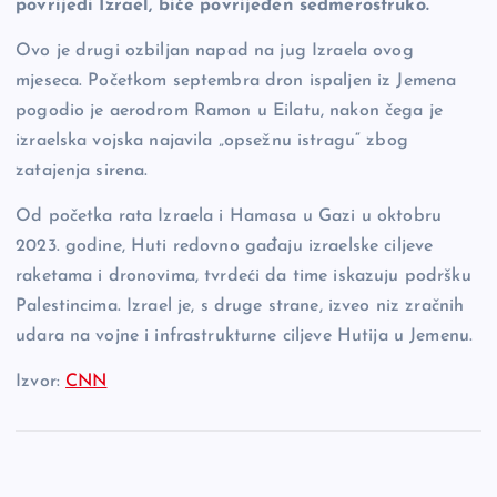
povrijedi Izrael, biće povrijeđen sedmerostruko.“
Ovo je drugi ozbiljan napad na jug Izraela ovog
mjeseca. Početkom septembra dron ispaljen iz Jemena
pogodio je aerodrom Ramon u Eilatu, nakon čega je
izraelska vojska najavila „opsežnu istragu“ zbog
zatajenja sirena.
Od početka rata Izraela i Hamasa u Gazi u oktobru
2023. godine, Huti redovno gađaju izraelske ciljeve
raketama i dronovima, tvrdeći da time iskazuju podršku
Palestincima. Izrael je, s druge strane, izveo niz zračnih
udara na vojne i infrastrukturne ciljeve Hutija u Jemenu.
Izvor:
CNN