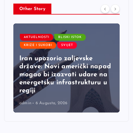
Other Story
AKTUELNOSTI
BLISKI ISTOK
KRIZE I SUKOBI
SVIJET
Iran upozorio zaljevske
države: Novi američki napad
mogao bi izazvati udare na
energetsku infrastrukturu u
regiji
admin
6 Augusta, 2026