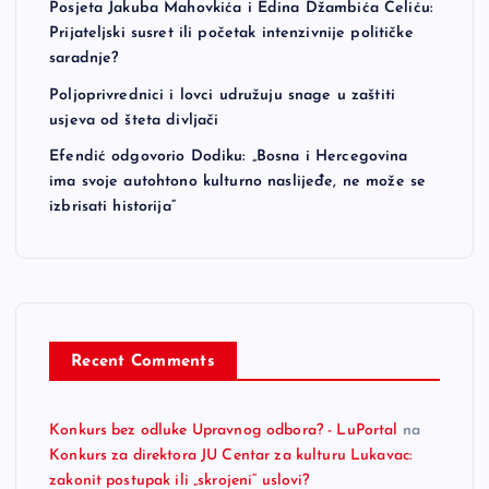
Posjeta Jakuba Mahovkića i Edina Džambića Čeliću:
Prijateljski susret ili početak intenzivnije političke
saradnje?
Poljoprivrednici i lovci udružuju snage u zaštiti
usjeva od šteta divljači
Efendić odgovorio Dodiku: „Bosna i Hercegovina
ima svoje autohtono kulturno naslijeđe, ne može se
izbrisati historija“
Recent Comments
Konkurs bez odluke Upravnog odbora? - LuPortal
na
Konkurs za direktora JU Centar za kulturu Lukavac:
zakonit postupak ili „skrojeni“ uslovi?