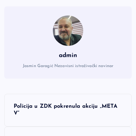
admin
Jasmin Garagić Nezavisni istraživački novinar
N
Policija u ZDK pokrenula akciju „META
a
V“
v