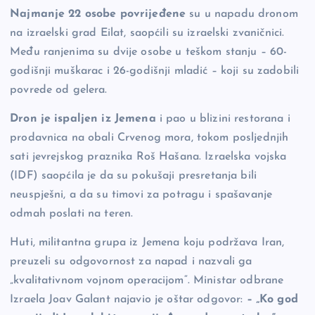
b
Li
g
Najmanje 22 osobe povrijeđene
su u napadu dronom
na izraelski grad Eilat, saopćili su izraelski zvaničnici.
o
n
er
Među ranjenima su dvije osobe u teškom stanju – 60-
o
k
godišnji muškarac i 26-godišnji mladić – koji su zadobili
k
povrede od gelera.
Dron je ispaljen iz Jemena
i pao u blizini restorana i
prodavnica na obali Crvenog mora, tokom posljednjih
sati jevrejskog praznika Roš Hašana. Izraelska vojska
(IDF) saopćila je da su pokušaji presretanja bili
neuspješni, a da su timovi za potragu i spašavanje
odmah poslati na teren.
Huti, militantna grupa iz Jemena koju podržava Iran,
preuzeli su odgovornost za napad i nazvali ga
„kvalitativnom vojnom operacijom“. Ministar odbrane
Izraela Joav Galant najavio je oštar odgovor:
– „Ko god