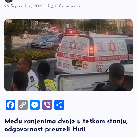
25 Septembra, 2025
0 Comments
F
C
M
Vi
S
a
o
es
b
h
Među ranjenima dvoje u teškom stanju,
c
p
se
er
ar
odgovornost preuzeli Huti
e
y
n
e