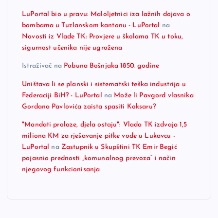
LuPortal bio u pravu: Maloljetnici iza lažnih dojava o
bombama u Tuzlanskom kantonu - LuPortal
na
Novosti iz Vlade TK: Provjere u školama TK u toku,
sigurnost učenika nije ugrožena
Istraživač
na
Pobuna Bošnjaka 1850. godine
Uništava li se planski i sistematski teška industrija u
Federaciji BiH? - LuPortal
na
Može li Pavgord vlasnika
Gordana Pavlovića zaista spasiti Koksaru?
"Mandati prolaze, djela ostaju": Vlada TK izdvaja 1,5
miliona KM za rješavanje pitke vode u Lukavcu -
LuPortal
na
Zastupnik u Skupštini TK Emir Begić
pojasnio prednosti „komunalnog prevoza“ i način
njegovog funkcionisanja