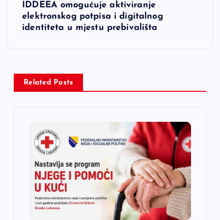
IDDEEA omogućuje aktiviranje
i
elektronskog potpisa i digitalnog
identiteta u mjestu prebivališta
g
a
c
Related Posts
i
j
a
č
l