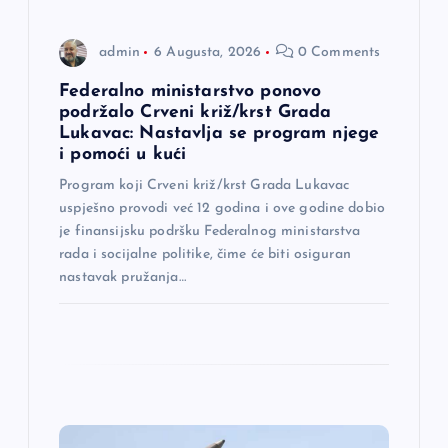
a
admin
6 Augusta, 2026
0 Comments
n
Federalno ministarstvo ponovo
a
podržalo Crveni križ/krst Grada
Lukavac: Nastavlja se program njege
i pomoći u kući
k
Program koji Crveni križ/krst Grada Lukavac
a
uspješno provodi već 12 godina i ove godine dobio
je finansijsku podršku Federalnog ministarstva
rada i socijalne politike, čime će biti osiguran
nastavak pružanja…