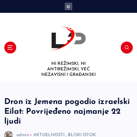
S
k
i
p
t
o
c
o
n
NI REŽIMSKI, NI
t
ANTIREŽIMSKI, VEĆ
e
NEZAVISNI I GRAĐANSKI
n
t
Dron iz Jemena pogodio izraelski
Eilat: Povrijeđeno najmanje 22
ljudi
admin
AKTUELNOSTI
,
BLISKI ISTOK