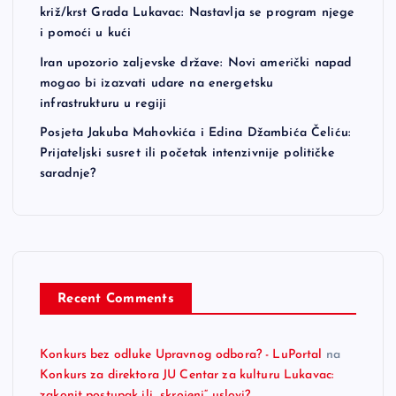
križ/krst Grada Lukavac: Nastavlja se program njege
i pomoći u kući
Iran upozorio zaljevske države: Novi američki napad
mogao bi izazvati udare na energetsku
infrastrukturu u regiji
Posjeta Jakuba Mahovkića i Edina Džambića Čeliću:
Prijateljski susret ili početak intenzivnije političke
saradnje?
Recent Comments
Konkurs bez odluke Upravnog odbora? - LuPortal
na
Konkurs za direktora JU Centar za kulturu Lukavac:
zakonit postupak ili „skrojeni“ uslovi?