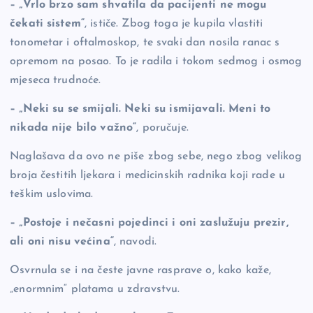
– „Vrlo brzo sam shvatila da pacijenti ne mogu
čekati sistem“
, ističe. Zbog toga je kupila vlastiti
tonometar i oftalmoskop, te svaki dan nosila ranac s
opremom na posao. To je radila i tokom sedmog i osmog
mjeseca trudnoće.
– „Neki su se smijali. Neki su ismijavali. Meni to
nikada nije bilo važno“
, poručuje.
Naglašava da ovo ne piše zbog sebe, nego zbog velikog
broja čestitih ljekara i medicinskih radnika koji rade u
teškim uslovima.
– „Postoje i nečasni pojedinci i oni zaslužuju prezir,
ali oni nisu većina“
, navodi.
Osvrnula se i na česte javne rasprave o, kako kaže,
„enormnim“ platama u zdravstvu.