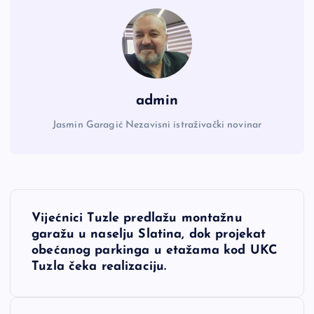
admin
Jasmin Garagić Nezavisni istraživački novinar
N
Vijećnici Tuzle predlažu montažnu
a
garažu u naselju Slatina, dok projekat
obećanog parkinga u etažama kod UKC
v
Tuzla čeka realizaciju.
i