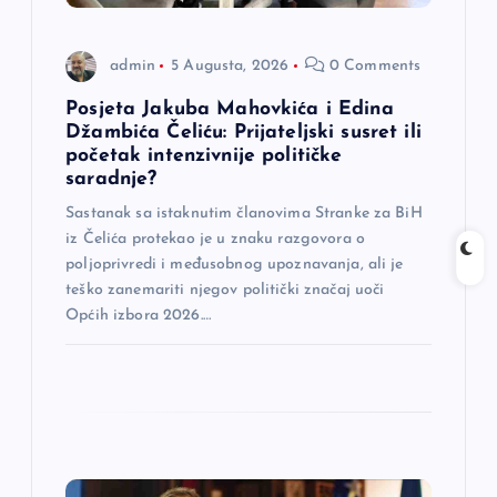
n
admin
5 Augusta, 2026
0 Comments
a
Posjeta Jakuba Mahovkića i Edina
Džambića Čeliću: Prijateljski susret ili
k
početak intenzivnije političke
saradnje?
a
Sastanak sa istaknutim članovima Stranke za BiH
iz Čelića protekao je u znaku razgovora o
poljoprivredi i međusobnog upoznavanja, ali je
teško zanemariti njegov politički značaj uoči
Općih izbora 2026.…