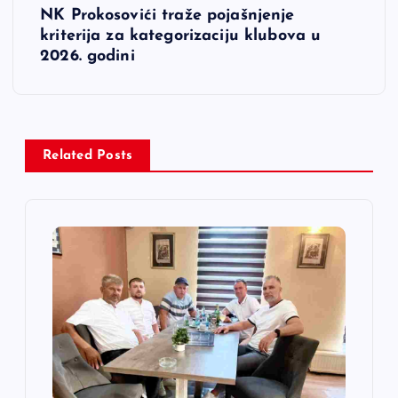
NK Prokosovići traže pojašnjenje
g
kriterija za kategorizaciju klubova u
2026. godini
a
c
i
Related Posts
j
a
č
l
a