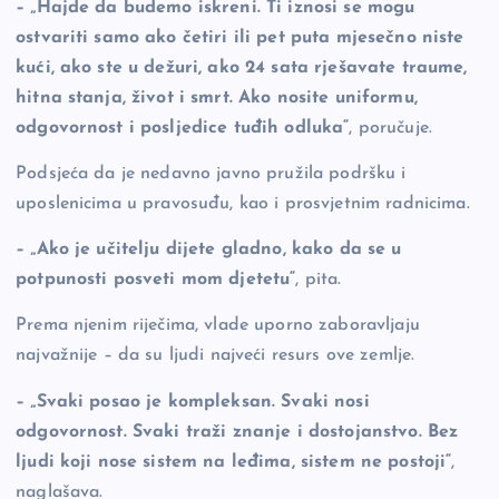
– „Hajde da budemo iskreni. Ti iznosi se mogu
ostvariti samo ako četiri ili pet puta mjesečno niste
kući, ako ste u dežuri, ako 24 sata rješavate traume,
hitna stanja, život i smrt. Ako nosite uniformu,
odgovornost i posljedice tuđih odluka“
, poručuje.
Podsjeća da je nedavno javno pružila podršku i
uposlenicima u pravosuđu, kao i prosvjetnim radnicima.
– „Ako je učitelju dijete gladno, kako da se u
potpunosti posveti mom djetetu“
, pita.
Prema njenim riječima, vlade uporno zaboravljaju
najvažnije – da su ljudi najveći resurs ove zemlje.
– „Svaki posao je kompleksan. Svaki nosi
odgovornost. Svaki traži znanje i dostojanstvo. Bez
ljudi koji nose sistem na leđima, sistem ne postoji“
,
naglašava.