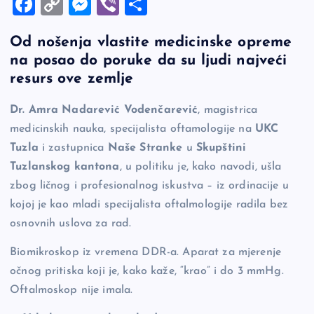
F
C
M
Vi
S
a
o
es
b
h
Od nošenja vlastite medicinske opreme
c
p
se
er
ar
na posao do poruke da su ljudi najveći
e
y
n
e
resurs ove zemlje
b
Li
g
Dr. Amra Nadarević Vodenčarević
, magistrica
o
n
er
medicinskih nauka, specijalista oftamologije na
UKC
o
k
Tuzla
i zastupnica
Naše Stranke
u
Skupštini
k
Tuzlanskog kantona
, u politiku je, kako navodi, ušla
zbog ličnog i profesionalnog iskustva – iz ordinacije u
kojoj je kao mladi specijalista oftalmologije radila bez
osnovnih uslova za rad.
Biomikroskop iz vremena DDR-a. Aparat za mjerenje
očnog pritiska koji je, kako kaže, “krao” i do 3 mmHg.
Oftalmoskop nije imala.