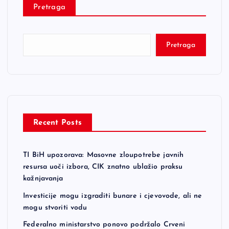
Pretraga
Pretraga
Recent Posts
TI BiH upozorava: Masovne zloupotrebe javnih
resursa uoči izbora, CIK znatno ublažio praksu
kažnjavanja
Investicije mogu izgraditi bunare i cjevovode, ali ne
mogu stvoriti vodu
Federalno ministarstvo ponovo podržalo Crveni