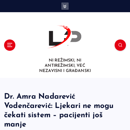
S
k
i
p
t
o
c
o
n
NI REŽIMSKI, NI
t
ANTIREŽIMSKI, VEĆ
e
NEZAVISNI I GRAĐANSKI
n
t
Dr. Amra Nadarević
Vodenčarević: Ljekari ne mogu
čekati sistem – pacijenti još
manje