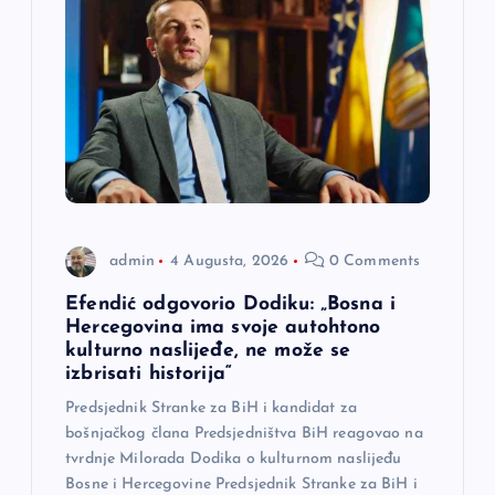
admin
4 Augusta, 2026
0 Comments
Efendić odgovorio Dodiku: „Bosna i
Hercegovina ima svoje autohtono
kulturno naslijeđe, ne može se
izbrisati historija“
Predsjednik Stranke za BiH i kandidat za
bošnjačkog člana Predsjedništva BiH reagovao na
tvrdnje Milorada Dodika o kulturnom naslijeđu
Bosne i Hercegovine Predsjednik Stranke za BiH i