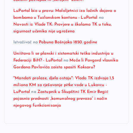
LuPortal bio u pravu: Maloljetnici iza lažnih dojava o
bombama u Tuzlanskom kantonu - LuPortal
na
Novosti iz Vlade TK: Provjere u školama TK u toku,
sigurnost učenika nije ugrožena
Istraživač
na
Pobuna Bošnjaka 1850. godine
Uništava li se planski i sistematski teška industrija u
Federaciji BiH? - LuPortal
na
Može li Pavgord vlasnika
Gordana Pavlovića zaista spasiti Koksaru?
"Mandati prolaze, djela ostaju": Vlada TK izdvaja 1,5
miliona KM za rješavanje pitke vode u Lukavcu -
LuPortal
na
Zastupnik u Skupštini TK Emir Begić
pojasnio prednosti „komunalnog prevoza“ i način
njegovog funkcionisanja