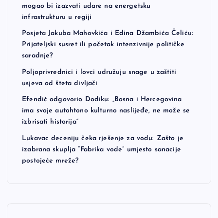
mogao bi izazvati udare na energetsku
infrastrukturu u regiji
Posjeta Jakuba Mahovkića i Edina Džambića Čeliću:
Prijateljski susret ili početak intenzivnije političke
saradnje?
Poljoprivrednici i lovci udružuju snage u zaštiti
usjeva od šteta divljači
Efendić odgovorio Dodiku: „Bosna i Hercegovina
ima svoje autohtono kulturno naslijeđe, ne može se
izbrisati historija“
Lukavac deceniju čeka rješenje za vodu: Zašto je
izabrana skuplja “Fabrika vode” umjesto sanacije
postojeće mreže?