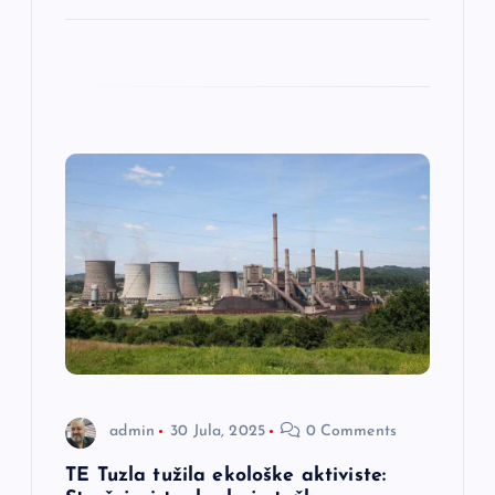
k
a
admin
30 Jula, 2025
0 Comments
TE Tuzla tužila ekološke aktiviste: