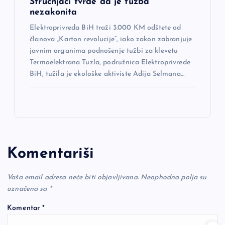
Stručnjaci tvrde da je tužba
nezakonita
Elektroprivreda BiH traži 3.000 KM odštete od
članova „Karton revolucije“, iako zakon zabranjuje
javnim organima podnošenje tužbi za klevetu
Termoelektrana Tuzla, podružnica Elektroprivrede
BiH, tužila je ekološke aktiviste Adija Selmana…
Komentariši
Vaša email adresa neće biti objavljivana.
Neophodna polja su
označena sa
*
Komentar
*