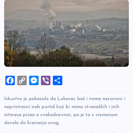
F
C
M
Vi
S
a
o
es
b
h
c
p
se
er
ar
Iskustvo je pokazalo da Lukavac baš i nema nezavisni i
e
y
n
e
nepristrasni web portal koji bi mimo stranačkih i inih
interesa pisao o svakodnevnici, pa je to s vremenom
b
Li
g
dovelo do kreiranja ovog.
o
n
er