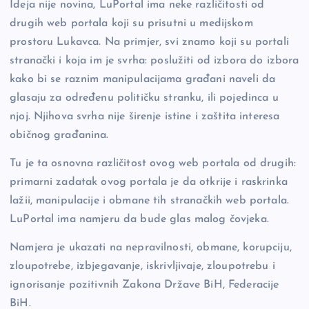
o
k
Ideja nije novina, LuPortal ima neke različitosti od
drugih web portala koji su prisutni u medijskom
k
prostoru Lukavca. Na primjer, svi znamo koji su portali
stranački i koja im je svrha: poslužiti od izbora do izbora
kako bi se raznim manipulacijama građani naveli da
glasaju za određenu političku stranku, ili pojedinca u
njoj. Njihova svrha nije širenje istine i zaštita interesa
običnog građanina.
Tu je ta osnovna različitost ovog web portala od drugih:
primarni zadatak ovog portala je da otkrije i raskrinka
lažii, manipulacije i obmane tih stranačkih web portala.
LuPortal ima namjeru da bude glas malog čovjeka.
Namjera je ukazati na nepravilnosti, obmane, korupciju,
zloupotrebe, izbjegavanje, iskrivljivaje, zloupotrebu i
ignorisanje pozitivnih Zakona Države BiH, Federacije
BiH.