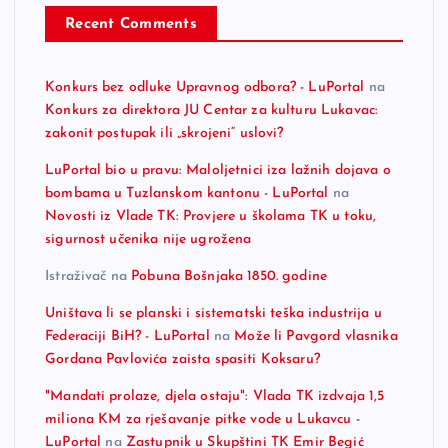
Recent Comments
Konkurs bez odluke Upravnog odbora? - LuPortal
na
Konkurs za direktora JU Centar za kulturu Lukavac:
zakonit postupak ili „skrojeni“ uslovi?
LuPortal bio u pravu: Maloljetnici iza lažnih dojava o
bombama u Tuzlanskom kantonu - LuPortal
na
Novosti iz Vlade TK: Provjere u školama TK u toku,
sigurnost učenika nije ugrožena
Istraživač
na
Pobuna Bošnjaka 1850. godine
Uništava li se planski i sistematski teška industrija u
Federaciji BiH? - LuPortal
na
Može li Pavgord vlasnika
Gordana Pavlovića zaista spasiti Koksaru?
"Mandati prolaze, djela ostaju": Vlada TK izdvaja 1,5
miliona KM za rješavanje pitke vode u Lukavcu -
LuPortal
na
Zastupnik u Skupštini TK Emir Begić