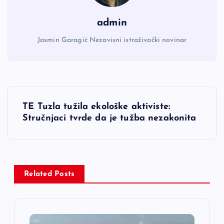
admin
Jasmin Garagić Nezavisni istraživački novinar
N
TE Tuzla tužila ekološke aktiviste:
a
Stručnjaci tvrde da je tužba nezakonita
v
i
Related Posts
g
a