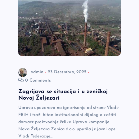
c
i
j
a
č
admin
23 Decembra, 2025
0 Comments
l
Zagrijava se situacija i u zeničkoj
Novoj Željezari
a
Uprava upozorava na ignorisanje od strane Vlade
FBiH i traži hitan institucionalni dijalog o zaštiti
n
domaće proizvodnje čelika Uprava kompanije
Nova Željezara Zenica d.o.o. uputila je javni apel
a
Vladi Federacije…