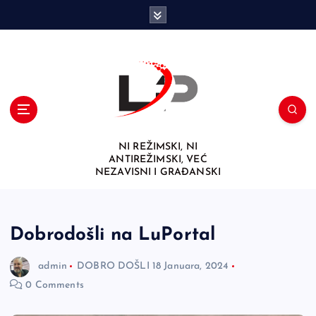
S
k
i
p
t
o
c
o
n
NI REŽIMSKI, NI
t
ANTIREŽIMSKI, VEĆ
e
NEZAVISNI I GRAĐANSKI
n
t
Dobrodošli na LuPortal
admin
DOBRO DOŠLI
18 Januara, 2024
0 Comments