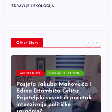
ZDRAVLJE I EKOLOGIJA
Other Story
AKTUELNOSTI
TUZLANSKI KANTON
Posjeta Jakuba Mahovkića i
Edina Džambića Čeliću:
Prijateljski susret ili početak
intenzivnije političke
saradnje?