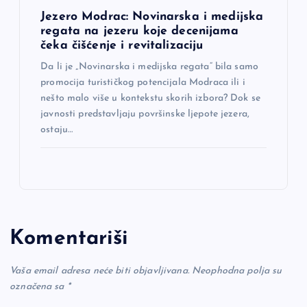
Jezero Modrac: Novinarska i medijska
regata na jezeru koje decenijama
čeka čišćenje i revitalizaciju
Da li je „Novinarska i medijska regata“ bila samo
promocija turističkog potencijala Modraca ili i
nešto malo više u kontekstu skorih izbora? Dok se
javnosti predstavljaju površinske ljepote jezera,
ostaju…
Komentariši
Vaša email adresa neće biti objavljivana.
Neophodna polja su
označena sa
*