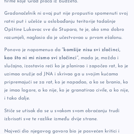
firme koje Grad plaća iz budžeta.
Gradonačelnik ni ovaj put nije propustio spomenuti svoj
ratni put i učešće u oslobađanju teritorije tadašnje
Opštine Lukavac sve do Stupara, te je, ako smo dobro
razumjeli, naglasio da je učestvovao u prvom ešalonu.
Ponovo je napomenuo da
“komšije nisu svi zločinci,
kao što ni mi nismo svi zločinci”
, mada je, možda i
slučajno, izostavio reći ko je planirao i započeo rat, ko je
uzimao oružje od JNA i skrivao ga u svojim kućama
pripremajući se za rat, ko je napadao, a ko se branio, ko
je imao logore, a ko nije, ko je granatirao civile, a ko nije,
i tako dalje.
Stiče se utisak da se u svakom svom obraćanju trudi
izbrisati sve te razlike između dvije strane.
Najveći dio njegovog govora bio je posvećen kritici i