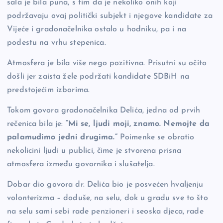
sala je bila puna, s tim da je nekoliko onih koji
podržavaju ovaj politički subjekt i njegove kandidate za
Vijeće i gradonačelnika ostalo u hodniku, pa i na
podestu na vrhu stepenica.
Atmosfera je bila više nego pozitivna. Prisutni su očito
došli jer zaista žele podržati kandidate SDBiH na
predstojećim izborima.
Tokom govora gradonačelnika Delića, jedna od prvih
rečenica bila je:
“Mi se, ljudi moji, znamo. Nemojte da
palamudimo jedni drugima.”
Poimenke se obratio
nekolicini ljudi u publici, čime je stvorena prisna
atmosfera između govornika i slušatelja.
Dobar dio govora dr. Delića bio je posvećen hvaljenju
volonterizma – doduše, na selu, dok u gradu sve to što
na selu sami sebi rade penzioneri i seoska djeca, rade