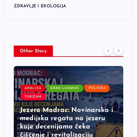
ZDRAVLJE I EKOLOGIJA
Other Story
ANALIZA
GRAD LUKAVAC
POLITIKA
TURIZAM
Jezero Modrac: Novinarska i
medijska regata na jezeru
koje decenijama čeka
čišćenje i revitalizaciju