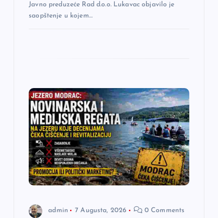
Javno preduzeće Rad d.o.o. Lukavac objavilo je
saopštenje u kojem…
admin
7 Augusta, 2026
0 Comments