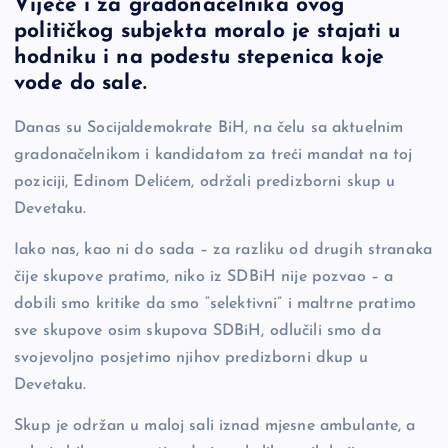
b
Li
g
Vijeće i za gradonačelnika ovog
o
n
er
političkog subjekta moralo je stajati u
hodniku i na podestu stepenica koje
o
k
vode do sale.
k
Danas su Socijaldemokrate BiH, na čelu sa aktuelnim
gradonačelnikom i kandidatom za treći mandat na toj
poziciji, Edinom Delićem, održali predizborni skup u
Devetaku.
Iako nas, kao ni do sada – za razliku od drugih stranaka
čije skupove pratimo, niko iz SDBiH nije pozvao – a
dobili smo kritike da smo “selektivni” i maltrne pratimo
sve skupove osim skupova SDBiH, odlučili smo da
svojevoljno posjetimo njihov predizborni dkup u
Devetaku.
Skup je održan u maloj sali iznad mjesne ambulante, a