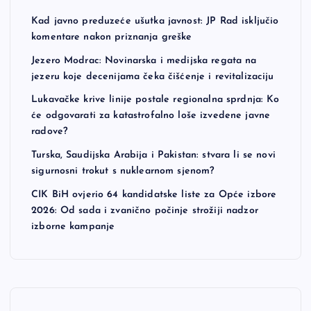
Kad javno preduzeće ušutka javnost: JP Rad isključio
komentare nakon priznanja greške
Jezero Modrac: Novinarska i medijska regata na
jezeru koje decenijama čeka čišćenje i revitalizaciju
Lukavačke krive linije postale regionalna sprdnja: Ko
će odgovarati za katastrofalno loše izvedene javne
radove?
Turska, Saudijska Arabija i Pakistan: stvara li se novi
sigurnosni trokut s nuklearnom sjenom?
CIK BiH ovjerio 64 kandidatske liste za Opće izbore
2026: Od sada i zvanično počinje strožiji nadzor
izborne kampanje