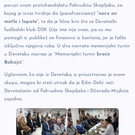
poruzi svom protukandidatu Fahrudinu Skopljaku, za
kojeg je iznio tvrdnje da (parafraziramo)
“neće on
metle i lopate”
, te da je lično kriv što se Devetački
fudbalski klub DSK (čije ime nije znao, pa su mu
pomogli iz publike) ne finansira iz kantona, jer je falila
isključivo njegova ruka. U dva navrata memorijalni turnir
u Devetaku nazvao je “Memorijalni turnir
braće
Babajić
”.
Uglavnom, ko nije iz Devetaka, a prisustvovao je ovom
skupu, mogao bi steći utisak da je Edin Delić veći
Devetačanin od Fahrudina Skopljaka i Dževada Mujkića
zajedno.