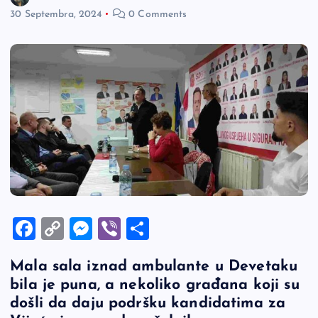
30 Septembra, 2024
0 Comments
F
C
M
Vi
S
a
o
es
b
h
Mala sala iznad ambulante u Devetaku
c
p
se
er
ar
bila je puna, a nekoliko građana koji su
e
y
n
e
došli da daju podršku kandidatima za