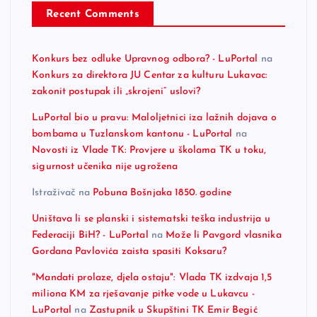
Recent Comments
Konkurs bez odluke Upravnog odbora? - LuPortal
na
Konkurs za direktora JU Centar za kulturu Lukavac:
zakonit postupak ili „skrojeni“ uslovi?
LuPortal bio u pravu: Maloljetnici iza lažnih dojava o
bombama u Tuzlanskom kantonu - LuPortal
na
Novosti iz Vlade TK: Provjere u školama TK u toku,
sigurnost učenika nije ugrožena
Istraživač
na
Pobuna Bošnjaka 1850. godine
Uništava li se planski i sistematski teška industrija u
Federaciji BiH? - LuPortal
na
Može li Pavgord vlasnika
Gordana Pavlovića zaista spasiti Koksaru?
"Mandati prolaze, djela ostaju": Vlada TK izdvaja 1,5
miliona KM za rješavanje pitke vode u Lukavcu -
LuPortal
na
Zastupnik u Skupštini TK Emir Begić