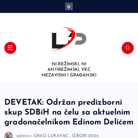
S
k
i
p
t
o
c
o
n
NI REŽIMSKI, NI
t
ANTIREŽIMSKI, VEĆ
e
NEZAVISNI I GRAĐANSKI
n
t
DEVETAK: Održan predizborni
skup SDBiH na čelu sa aktuelnim
gradonačelnikom Edinom Delićem
admin
GRAD LUKAVAC
,
IZBORI 2024.