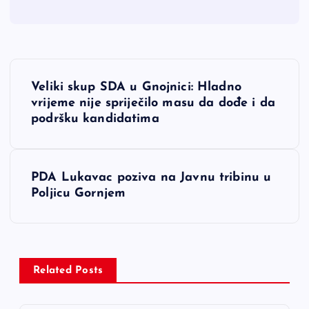
N
Veliki skup SDA u Gnojnici: Hladno
a
vrijeme nije spriječilo masu da dođe i da
podršku kandidatima
v
i
PDA Lukavac poziva na Javnu tribinu u
Poljicu Gornjem
g
a
c
Related Posts