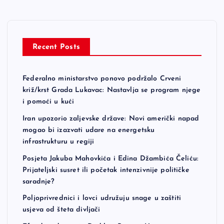
Recent Posts
Federalno ministarstvo ponovo podržalo Crveni
križ/krst Grada Lukavac: Nastavlja se program njege
i pomoći u kući
Iran upozorio zaljevske države: Novi američki napad
mogao bi izazvati udare na energetsku
infrastrukturu u regiji
Posjeta Jakuba Mahovkića i Edina Džambića Čeliću:
Prijateljski susret ili početak intenzivnije političke
saradnje?
Poljoprivrednici i lovci udružuju snage u zaštiti
usjeva od šteta divljači