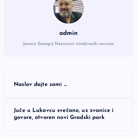
admin
Jasmin Garagić Nezavisni istraživački novinar
N
Naslov dajte sami …
a
v
Juče u Lukavcu svečano, uz zvanice i
govore, otvoren novi Gradski park
i