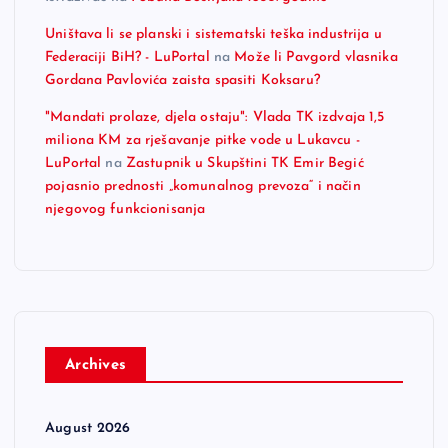
Uništava li se planski i sistematski teška industrija u
Federaciji BiH? - LuPortal
na
Može li Pavgord vlasnika
Gordana Pavlovića zaista spasiti Koksaru?
"Mandati prolaze, djela ostaju": Vlada TK izdvaja 1,5
miliona KM za rješavanje pitke vode u Lukavcu -
LuPortal
na
Zastupnik u Skupštini TK Emir Begić
pojasnio prednosti „komunalnog prevoza“ i način
njegovog funkcionisanja
Archives
August 2026