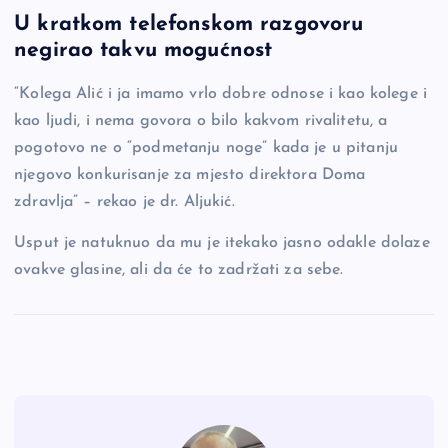
a
o
es
b
h
U kratkom telefonskom razgovoru
c
p
se
er
ar
negirao takvu mogućnost
e
y
n
e
b
Li
g
“Kolega Alić i ja imamo vrlo dobre odnose i kao kolege i
kao ljudi, i nema govora o bilo kakvom rivalitetu, a
o
n
er
pogotovo ne o “podmetanju noge” kada je u pitanju
o
k
njegovo konkurisanje za mjesto direktora Doma
k
zdravlja” – rekao je dr. Aljukić.
Usput je natuknuo da mu je itekako jasno odakle dolaze
ovakve glasine, ali da će to zadržati za sebe.