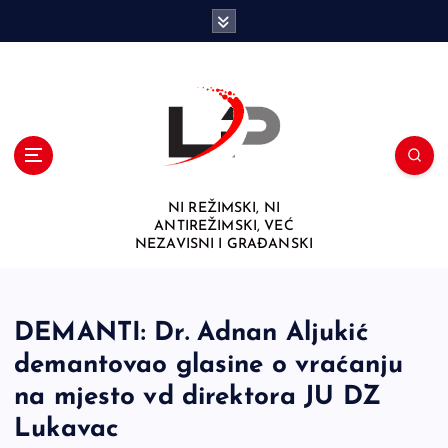
S
k
i
p
t
o
c
o
n
NI REŽIMSKI, NI
t
ANTIREŽIMSKI, VEĆ
e
NEZAVISNI I GRAĐANSKI
n
t
DEMANTI: Dr. Adnan Aljukić
demantovao glasine o vraćanju
na mjesto vd direktora JU DZ
Lukavac