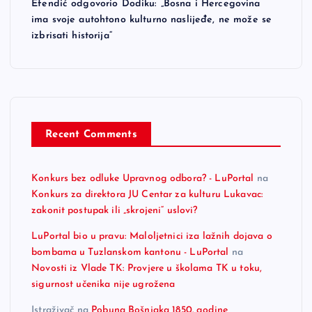
Efendić odgovorio Dodiku: „Bosna i Hercegovina
ima svoje autohtono kulturno naslijeđe, ne može se
izbrisati historija“
Recent Comments
Konkurs bez odluke Upravnog odbora? - LuPortal
na
Konkurs za direktora JU Centar za kulturu Lukavac:
zakonit postupak ili „skrojeni“ uslovi?
LuPortal bio u pravu: Maloljetnici iza lažnih dojava o
bombama u Tuzlanskom kantonu - LuPortal
na
Novosti iz Vlade TK: Provjere u školama TK u toku,
sigurnost učenika nije ugrožena
Istraživač
na
Pobuna Bošnjaka 1850. godine