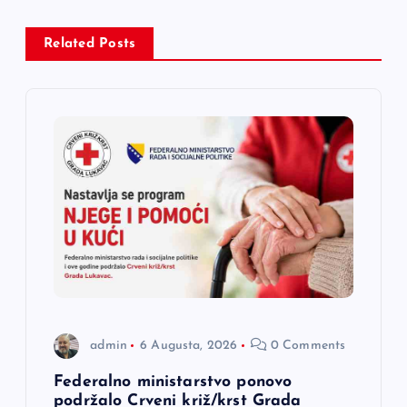
g
a
Related Posts
c
i
j
a
č
l
admin
6 Augusta, 2026
0 Comments
a
Federalno ministarstvo ponovo
n
podržalo Crveni križ/krst Grada