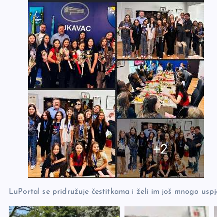
LuPortal se pridružuje čestitkama i želi im još mnogo usp