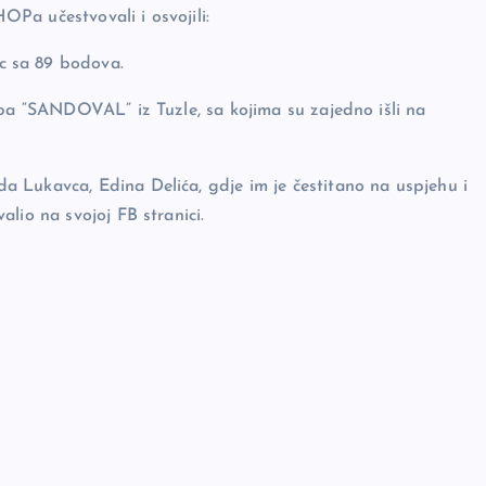
HOPa učestvovali i osvojili:
sa 89 bodova.
uba “SANDOVAL” iz Tuzle, sa kojima su zajedno išli na
 Lukavca, Edina Delića, gdje im je čestitano na uspjehu i
lio na svojoj FB stranici.