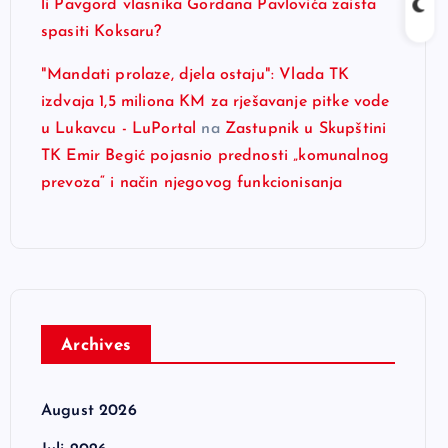
li Pavgord vlasnika Gordana Pavlovića zaista
spasiti Koksaru?
"Mandati prolaze, djela ostaju": Vlada TK
izdvaja 1,5 miliona KM za rješavanje pitke vode
u Lukavcu - LuPortal
na
Zastupnik u Skupštini
TK Emir Begić pojasnio prednosti „komunalnog
prevoza“ i način njegovog funkcionisanja
Archives
August 2026