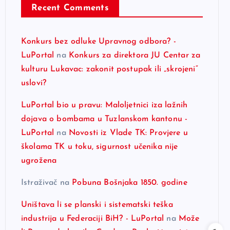
Recent Comments
Konkurs bez odluke Upravnog odbora? -
LuPortal
na
Konkurs za direktora JU Centar za
kulturu Lukavac: zakonit postupak ili „skrojeni“
uslovi?
LuPortal bio u pravu: Maloljetnici iza lažnih
dojava o bombama u Tuzlanskom kantonu -
LuPortal
na
Novosti iz Vlade TK: Provjere u
školama TK u toku, sigurnost učenika nije
ugrožena
Istraživač
na
Pobuna Bošnjaka 1850. godine
Uništava li se planski i sistematski teška
industrija u Federaciji BiH? - LuPortal
na
Može