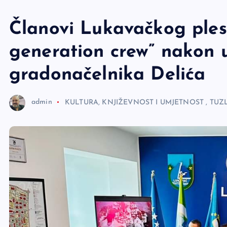
e
r
Članovi Lukavačkog ples
generation crew” nakon 
gradonačelnika Delića
admin
KULTURA, KNJIŽEVNOST I UMJETNOST
,
TUZ