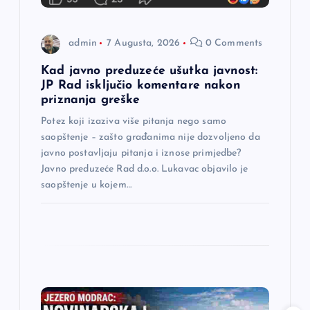
a
admin
7 Augusta, 2026
0 Comments
n
Kad javno preduzeće ušutka javnost:
a
JP Rad isključio komentare nakon
priznanja greške
k
Potez koji izaziva više pitanja nego samo
saopštenje – zašto građanima nije dozvoljeno da
a
javno postavljaju pitanja i iznose primjedbe?
Javno preduzeće Rad d.o.o. Lukavac objavilo je
saopštenje u kojem…