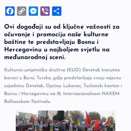
F
C
M
Vi
S
a
o
es
b
h
Ovi događaji su od ključne važnosti za
c
p
se
er
ar
očuvanje i promociju naše kulturne
e
y
n
e
baštine te predstavljaju Bosnu i
b
Li
g
Hercegovinu u najboljem svjetlu na
o
n
er
međunarodnoj sceni.
o
k
Kulturno-umjetničko društvo (KUD) Devetak trenutno
k
boravi u Bursi, Turska, gdje predstavljaju svoju mjesnu
zajednicu Devetak, Općinu Lukavac, Tuzlanski kanton i
Bosnu i Hercegovinu na 18. Internacionalnom NAKEM
Balkanskom Festivalu.