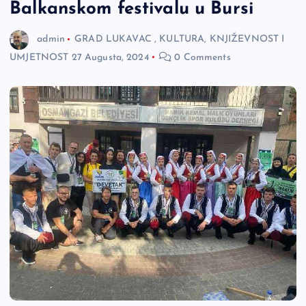
Balkanskom festivalu u Bursi
admin
GRAD LUKAVAC
,
KULTURA, KNJIŽEVNOST I
UMJETNOST
27 Augusta, 2024
0 Comments