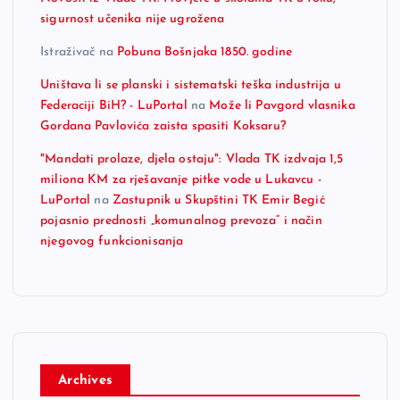
sigurnost učenika nije ugrožena
Istraživač
na
Pobuna Bošnjaka 1850. godine
Uništava li se planski i sistematski teška industrija u
Federaciji BiH? - LuPortal
na
Može li Pavgord vlasnika
Gordana Pavlovića zaista spasiti Koksaru?
"Mandati prolaze, djela ostaju": Vlada TK izdvaja 1,5
miliona KM za rješavanje pitke vode u Lukavcu -
LuPortal
na
Zastupnik u Skupštini TK Emir Begić
pojasnio prednosti „komunalnog prevoza“ i način
njegovog funkcionisanja
Archives