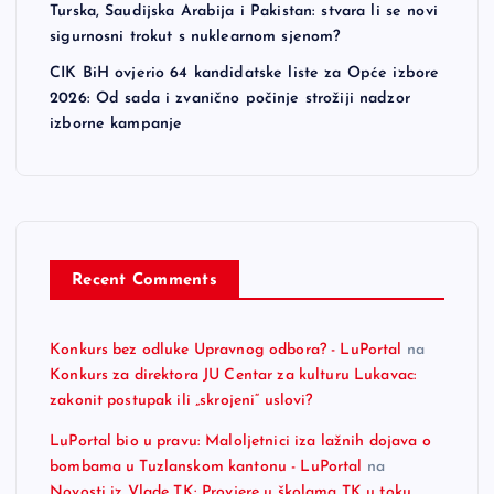
Turska, Saudijska Arabija i Pakistan: stvara li se novi
sigurnosni trokut s nuklearnom sjenom?
CIK BiH ovjerio 64 kandidatske liste za Opće izbore
2026: Od sada i zvanično počinje strožiji nadzor
izborne kampanje
Recent Comments
Konkurs bez odluke Upravnog odbora? - LuPortal
na
Konkurs za direktora JU Centar za kulturu Lukavac:
zakonit postupak ili „skrojeni“ uslovi?
LuPortal bio u pravu: Maloljetnici iza lažnih dojava o
bombama u Tuzlanskom kantonu - LuPortal
na
Novosti iz Vlade TK: Provjere u školama TK u toku,