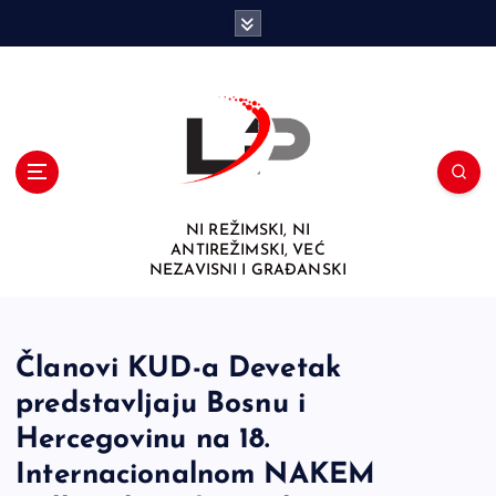
S
k
i
p
t
o
c
o
n
NI REŽIMSKI, NI
t
ANTIREŽIMSKI, VEĆ
e
NEZAVISNI I GRAĐANSKI
n
t
Članovi KUD-a Devetak
predstavljaju Bosnu i
Hercegovinu na 18.
Internacionalnom NAKEM