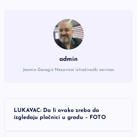
admin
Jasmin Garagić Nezavisni istraživački novinar
N
LUKAVAC: Da li ovako zreba da
a
izgledaju pločnici u gradu – FOTO
v