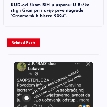
KUD-ovi širom BiH u usponu: U Brčko
i
stigli Gran pri i dvije prve nagrade
“Crnomorskih bisera 2024”.
g
a
c
Related Posts
i
j
a
č
l