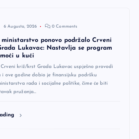
6 Augusta, 2026
0 Comments
 ministarstvo ponovo podržalo Crveni
 Grada Lukavac: Nastavlja se program
omoći u kući
 Crveni križ/krst Grada Lukavac uspješno provodi
 i ove godine dobio je finansijsku podršku
nistarstva rada i socijalne politike, čime će biti
tavak pružanja…
eading