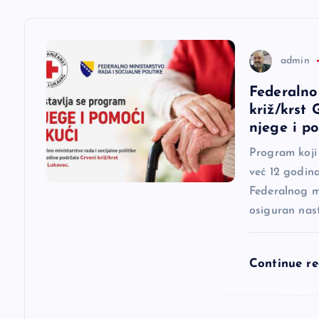
a
c
admin
Federalno
i
križ/krst
njege i p
j
Program koji
već 12 godina
a
Federalnog mi
osiguran nas
č
l
Continue r
a