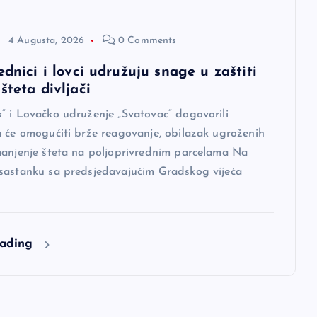
4 Augusta, 2026
0 Comments
ednici i lovci udružuju snage u zaštiti
šteta divljači
“ i Lovačko udruženje „Svatovac“ dogovorili
a će omogućiti brže reagovanje, obilazak ugroženih
manjenje šteta na poljoprivrednim parcelama Na
sastanku sa predsjedavajućim Gradskog vijeća
eading