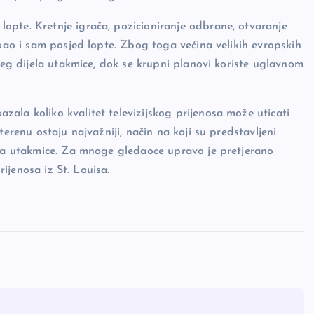
opte. Kretnje igrača, pozicioniranje odbrane, otvaranje
 kao i sam posjed lopte. Zbog toga većina velikih evropskih
ećeg dijela utakmice, dok se krupni planovi koriste uglavnom
ala koliko kvalitet televizijskog prijenosa može uticati
terenu ostaju najvažniji, način na koji su predstavljeni
nja utakmice. Za mnoge gledaoce upravo je pretjerano
rijenosa iz St. Louisa.