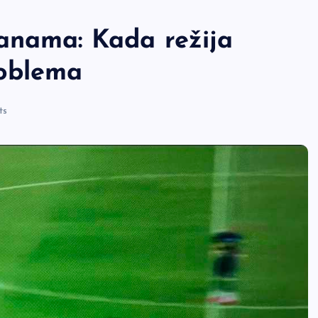
anama: Kada režija
roblema
ts