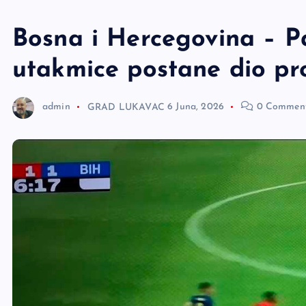
e
r
Bosna i Hercegovina – P
utakmice postane dio p
admin
GRAD LUKAVAC
6 Juna, 2026
0 Commen