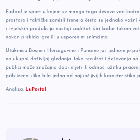
Fudbal je sport u kojem se mnogo toga dešava van kadra l
prostora i taktičke zamisli trenera često su jednako važni
i svjetskih produkcija nastoji zadržati širi kadar tokom v
nakon prekida igre ili u usporenim snimcima.
Utakmica Bosne i Hercegovine i Paname još jednom je pokaz
na ukupni doživljaj gledanja. Iako rezultat i dešavanja na 
publici može značajno doprinijeti ili odmoći užitku praće
približena slika bila jedna od najuočljivijih karakteristika p
Analiza:
LuPortal