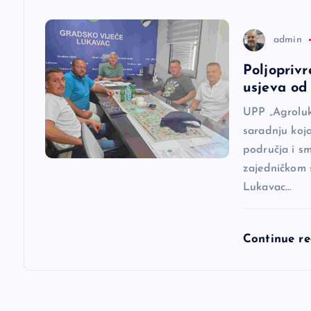
n
admin
a
Poljoprivr
usjeva od 
k
UPP „Agroluk
a
saradnju koj
područja i s
zajedničkom 
Lukavac…
Continue r