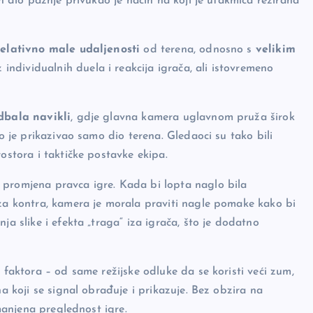
an dio pažnje privukao je način na koji je utakmica režirana
relativno male udaljenosti
od terena, odnosno s
velikim
individualnih duela i reakcija igrača, ali istovremeno
udbala navikli
, gdje glavna kamera uglavnom pruža širok
to je prikazivao samo dio terena. Gledaoci su tako bili
ostora i taktičke postavke ekipa.
 promjena pravca igre. Kada bi lopta naglo bila
rza kontra, kamera je morala praviti nagle pomake kako bi
ja slike i efekta „traga“ iza igrača, što je dodatno
 faktora – od same režijske odluke da se koristi veći zum,
na koji se signal obrađuje i prikazuje. Bez obzira na
smanjena preglednost igre.