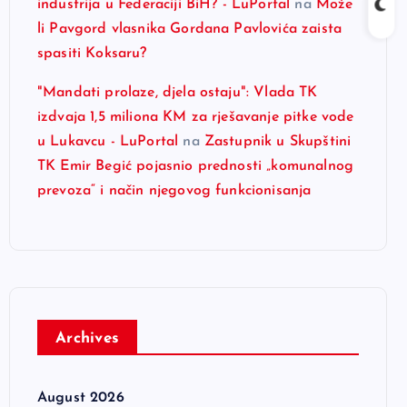
industrija u Federaciji BiH? - LuPortal
na
Može
li Pavgord vlasnika Gordana Pavlovića zaista
spasiti Koksaru?
"Mandati prolaze, djela ostaju": Vlada TK
izdvaja 1,5 miliona KM za rješavanje pitke vode
u Lukavcu - LuPortal
na
Zastupnik u Skupštini
TK Emir Begić pojasnio prednosti „komunalnog
prevoza“ i način njegovog funkcionisanja
Archives
August 2026