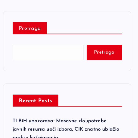
Pretraga
Pretraga
Recent Posts
TI BiH upozorava: Masovne zloupotrebe
javnih resursa uoči izbora, CIK znatno ublažio
praksu kažnjavanja