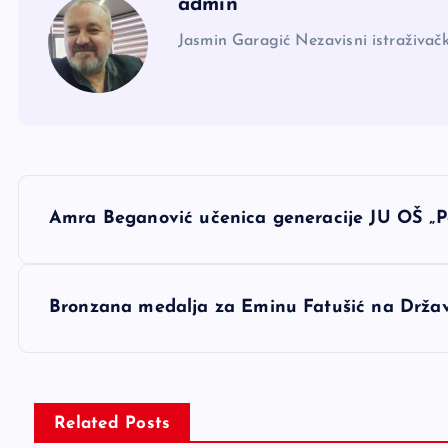
admin
Jasmin Garagić Nezavisni istraživačk
N
Amra Beganović učenica generacije JU OŠ „Po
a
v
Bronzana medalja za Eminu Fatušić na Drža
i
g
Related Posts