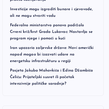
Investicije mogu izgraditi bunare i cjevovode,
ali ne mogu stvoriti vodu
Federalno ministarstvo ponovo podržalo
Crveni križ/krst Grada Lukavac: Nastavlja se
program njege i pomoći u kući
Iran upozorio zaljevske države: Novi američki
napad mogao bi izazvati udare na
energetsku infrastrukturu u regiji
Posjeta Jakuba Mahovkića i Edina Džambića
Čeliću: Prijateljski susret ili početak
intenzivnije političke saradnje?