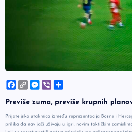
F
C
M
Vi
S
a
o
es
b
h
Previše zuma, previše krupnih plano
c
p
se
er
ar
e
y
n
e
Prijateljska utakmica između reprezentacija Bosne i Herce
b
Li
g
prilika da navijači uživaju u igri, novim taktičkim zamisl