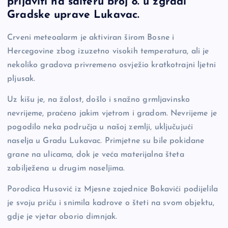
prijaviti na šalteru broj 8. u zgradi
e
y
n
e
Gradske uprave Lukavac.
b
Li
g
Crveni meteoalarm je aktiviran širom Bosne i
o
n
er
Hercegovine zbog izuzetno visokih temperatura, ali je
o
k
nekoliko gradova privremeno osvježio kratkotrajni ljetni
k
pljusak.
Uz kišu je, na žalost, došlo i snažno grmljavinsko
nevrijeme, praćeno jakim vjetrom i gradom. Nevrijeme je
pogodilo neka područja u našoj zemlji, uključujući
naselja u Gradu Lukavac. Primjetne su bile pokidane
grane na ulicama, dok je veća materijalna šteta
zabilježena u drugim naseljima.
Porodica Husović iz Mjesne zajednice Bokavići podijelila
je svoju priču i snimila kadrove o šteti na svom objektu,
gdje je vjetar oborio dimnjak.