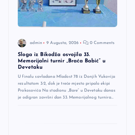
a
č
l
admin
9 Augusta, 2026
0 Comments
a
Sloga iz Bikodža osvojila 33.
n
Memorijalni turnir „Braća Babić“ u
Devetaku
a
U finalu savladana Mladost 78 iz Donjih Vukovija
rezultatom 3:2, dok je treće mjesto pripalo ekipi
k
Prokosovića Na stadionu „Bare“ u Devetaku danas
je odigran završni dan 33. Memorijalnog turnira…
a