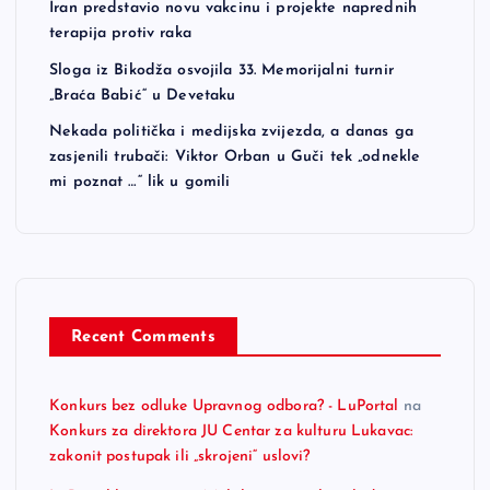
Iran predstavio novu vakcinu i projekte naprednih
terapija protiv raka
Sloga iz Bikodža osvojila 33. Memorijalni turnir
„Braća Babić“ u Devetaku
Nekada politička i medijska zvijezda, a danas ga
zasjenili trubači: Viktor Orban u Guči tek „odnekle
mi poznat …“ lik u gomili
Recent Comments
Konkurs bez odluke Upravnog odbora? - LuPortal
na
Konkurs za direktora JU Centar za kulturu Lukavac:
zakonit postupak ili „skrojeni“ uslovi?