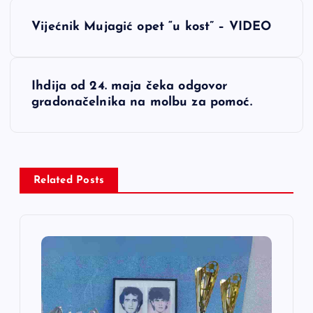
N
Vijećnik Mujagić opet “u kost” – VIDEO
a
v
Ihdija od 24. maja čeka odgovor
gradonačelnika na molbu za pomoć.
i
g
a
Related Posts
c
i
j