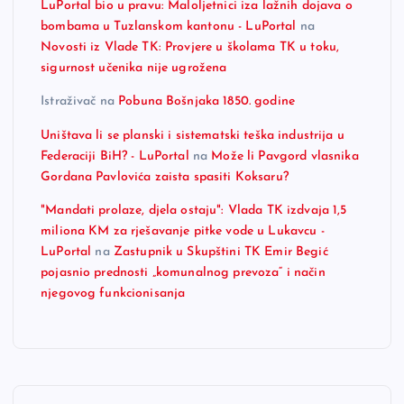
LuPortal bio u pravu: Maloljetnici iza lažnih dojava o
bombama u Tuzlanskom kantonu - LuPortal
na
Novosti iz Vlade TK: Provjere u školama TK u toku,
sigurnost učenika nije ugrožena
Istraživač
na
Pobuna Bošnjaka 1850. godine
Uništava li se planski i sistematski teška industrija u
Federaciji BiH? - LuPortal
na
Može li Pavgord vlasnika
Gordana Pavlovića zaista spasiti Koksaru?
"Mandati prolaze, djela ostaju": Vlada TK izdvaja 1,5
miliona KM za rješavanje pitke vode u Lukavcu -
LuPortal
na
Zastupnik u Skupštini TK Emir Begić
pojasnio prednosti „komunalnog prevoza“ i način
njegovog funkcionisanja