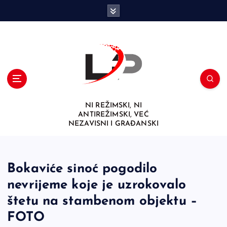
S
k
i
p
t
o
c
o
n
NI REŽIMSKI, NI
t
ANTIREŽIMSKI, VEĆ
e
NEZAVISNI I GRAĐANSKI
n
t
Bokaviće sinoć pogodilo
nevrijeme koje je uzrokovalo
štetu na stambenom objektu –
FOTO