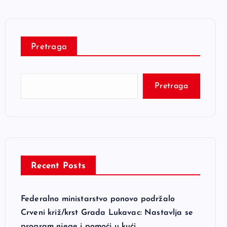
Pretraga
Pretraga
Recent Posts
Federalno ministarstvo ponovo podržalo
Crveni križ/krst Grada Lukavac: Nastavlja se
program njege i pomoći u kući