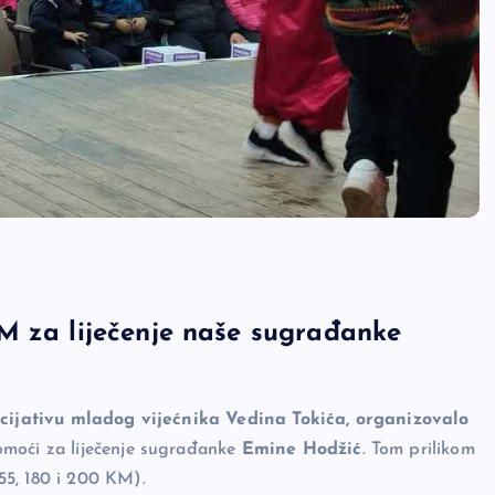
M za liječenje naše sugrađanke
icijativu mladog vijećnika Vedina Tokića, organizovalo
pomoći za liječenje sugrađanke
Emine Hodžić
. Tom prilikom
5, 180 i 200 KM).