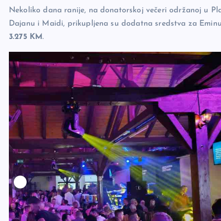
Nekoliko dana ranije, na donatorskoj večeri održanoj u Pl
Dajanu i Maidi, prikupljena su dodatna sredstva za Eminu.
3.275 KM
.