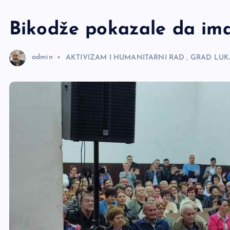
e
r
Bikodže pokazale da ima
admin
AKTIVIZAM I HUMANITARNI RAD
,
GRAD LUK