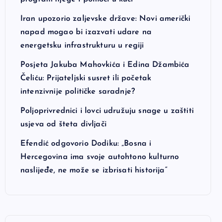
Iran upozorio zaljevske države: Novi američki
napad mogao bi izazvati udare na
energetsku infrastrukturu u regiji
Posjeta Jakuba Mahovkića i Edina Džambića
Čeliću: Prijateljski susret ili početak
intenzivnije političke saradnje?
Poljoprivrednici i lovci udružuju snage u zaštiti
usjeva od šteta divljači
Efendić odgovorio Dodiku: „Bosna i
Hercegovina ima svoje autohtono kulturno
naslijeđe, ne može se izbrisati historija“