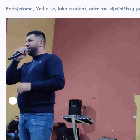
k
Podsjećamo, Vedin se, iako student, odrekao vijećničkog pa