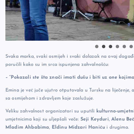
Svaka marka, svaki osmijeh i svaki dolazak na ovaj događaj
poručili kako su im srca ispunjena zahvalnošću:
– “Pokazali ste šta znači imati dušu i biti uz one koji
Emina je već juče ujutro otputovala u Tursku na liječenje,
sa osmijehom i zdravljem koje zaslužuje.
Veliku zahvalnost organizatori su uputili
kulturno-umjetn
umjetnicima koji su uljepšali veče:
Seji Keyduri
,
Alenu Beć
Mladim Ahbabima
,
Eldinu Midzari Haniću
i drugima.