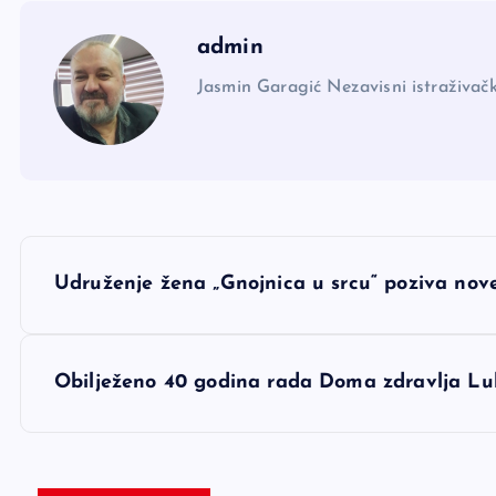
admin
Jasmin Garagić Nezavisni istraživačk
N
Udruženje žena „Gnojnica u srcu“ poziva nove
a
v
Obilježeno 40 godina rada Doma zdravlja L
i