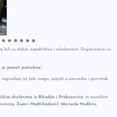
0
1
2
 bili su dokaz zajedništva i solidarnosti. Organizatori su
ma je pomoć potrebna.”
 a sugrađani joj žele snagu, uspjeh u oporavku i povratak
ičkim društvima iz Bikodža i Prokosovića
, te muzičkim
iroviću
,
Zumri Hadžikadunić
,
Mersedu Hodžiću
,