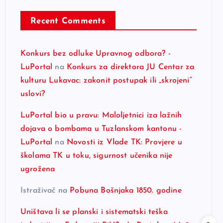
Recent Comments
Konkurs bez odluke Upravnog odbora? -
LuPortal
na
Konkurs za direktora JU Centar za
kulturu Lukavac: zakonit postupak ili „skrojeni“
uslovi?
LuPortal bio u pravu: Maloljetnici iza lažnih
dojava o bombama u Tuzlanskom kantonu -
LuPortal
na
Novosti iz Vlade TK: Provjere u
školama TK u toku, sigurnost učenika nije
ugrožena
Istraživač
na
Pobuna Bošnjaka 1850. godine
Uništava li se planski i sistematski teška