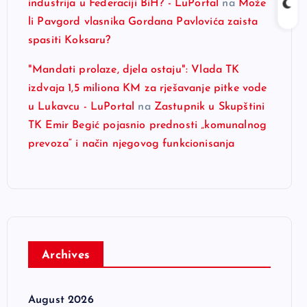
industrija u Federaciji BiH? - LuPortal
na
Može
li Pavgord vlasnika Gordana Pavlovića zaista
spasiti Koksaru?
"Mandati prolaze, djela ostaju": Vlada TK
izdvaja 1,5 miliona KM za rješavanje pitke vode
u Lukavcu - LuPortal
na
Zastupnik u Skupštini
TK Emir Begić pojasnio prednosti „komunalnog
prevoza“ i način njegovog funkcionisanja
Archives
August 2026