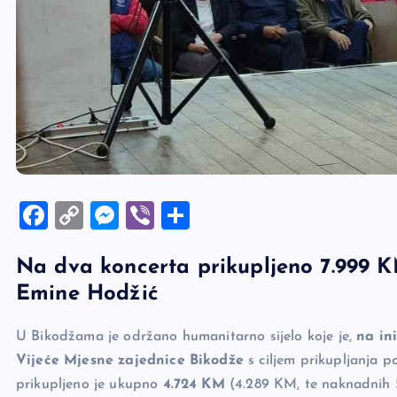
F
C
M
Vi
S
a
o
es
b
h
Na dva koncerta prikupljeno 7.999 K
c
p
se
er
ar
Emine Hodžić
e
y
n
e
b
Li
g
U Bikodžama je održano humanitarno sijelo koje je,
na in
o
n
er
Vijeće Mjesne zajednice Bikodže
s ciljem prikupljanja 
o
k
prikupljeno je ukupno
4.724 KM
(4.289 KM, te naknadnih 5