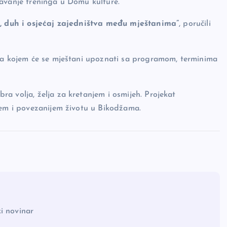
žavanje treninga u Domu kulture.
lo, duh i osjećaj zajedništva među mještanima”
, poručili
 na kojem će se mještani upoznati sa programom, terminima
a volja, želja za kretanjem i osmijeh. Projekat
jem i povezanijem životu u Bikodžama.
i novinar