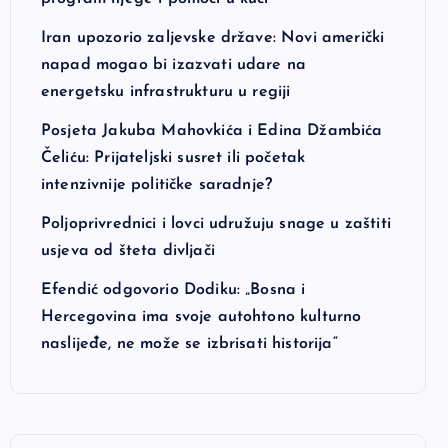
Iran upozorio zaljevske države: Novi američki
napad mogao bi izazvati udare na
energetsku infrastrukturu u regiji
Posjeta Jakuba Mahovkića i Edina Džambića
Čeliću: Prijateljski susret ili početak
intenzivnije političke saradnje?
Poljoprivrednici i lovci udružuju snage u zaštiti
usjeva od šteta divljači
Efendić odgovorio Dodiku: „Bosna i
Hercegovina ima svoje autohtono kulturno
naslijeđe, ne može se izbrisati historija“