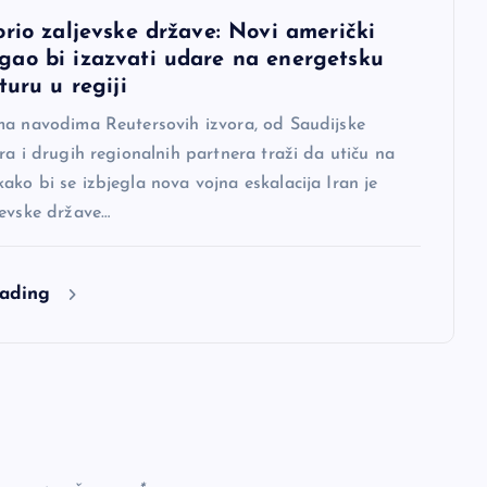
orio zaljevske države: Novi američki
ao bi izazvati udare na energetsku
turu u regiji
ma navodima Reutersovih izvora, od Saudijske
ra i drugih regionalnih partnera traži da utiču na
ko bi se izbjegla nova vojna eskalacija Iran je
jevske države…
eading