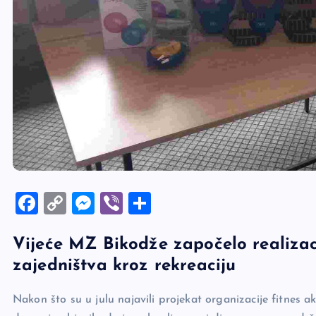
F
C
M
Vi
S
a
o
es
b
h
Vijeće MZ Bikodže započelo realizac
c
p
se
er
ar
zajedništva kroz rekreaciju
e
y
n
e
b
Li
g
Nakon što su u julu najavili projekat organizacije fitnes 
o
n
er