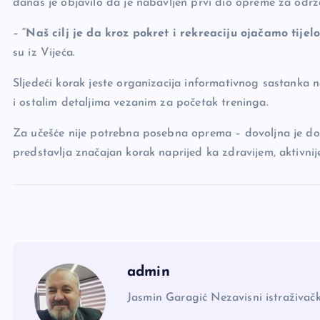
danas je objavilo da je nabavljen prvi dio opreme za odr
o
k
–
“Naš cilj je da kroz pokret i rekreaciju ojačamo tije
k
su iz Vijeća.
Sljedeći korak jeste organizacija informativnog sastanka
i ostalim detaljima vezanim za početak treninga.
Za učešće nije potrebna posebna oprema – dovoljna je dobr
predstavlja značajan korak naprijed ka zdravijem, aktivni
admin
Jasmin Garagić Nezavisni istraživačk