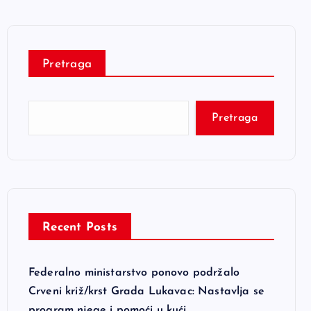
Pretraga
Pretraga
Recent Posts
Federalno ministarstvo ponovo podržalo
Crveni križ/krst Grada Lukavac: Nastavlja se
program njege i pomoći u kući