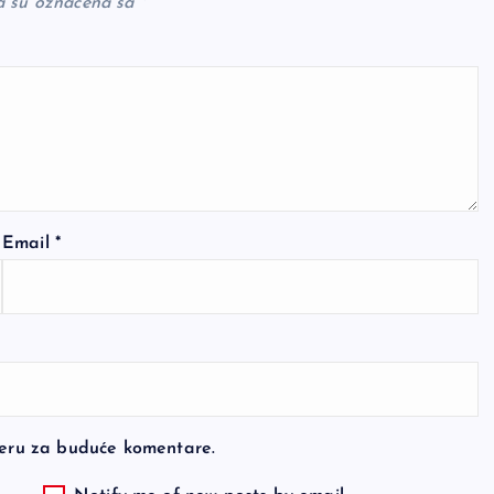
a su označena sa
*
Email
*
seru za buduće komentare.