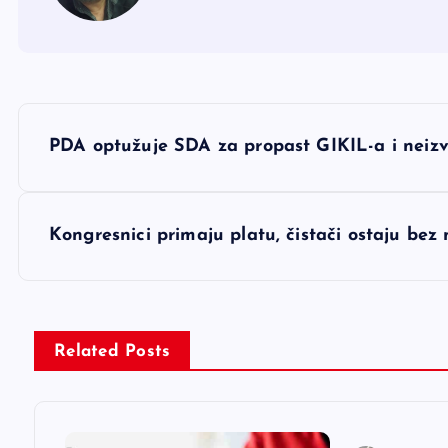
N
PDA optužuje SDA za propast GIKIL-a i neiz
a
v
Kongresnici primaju platu, čistači ostaju b
i
g
Related Posts
a