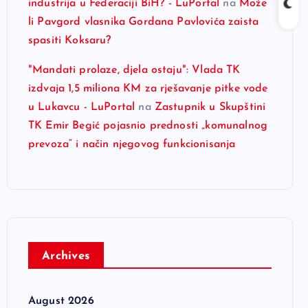
industrija u Federaciji BiH? - LuPortal
na
Može
li Pavgord vlasnika Gordana Pavlovića zaista
spasiti Koksaru?
"Mandati prolaze, djela ostaju": Vlada TK
izdvaja 1,5 miliona KM za rješavanje pitke vode
u Lukavcu - LuPortal
na
Zastupnik u Skupštini
TK Emir Begić pojasnio prednosti „komunalnog
prevoza“ i način njegovog funkcionisanja
Archives
August 2026