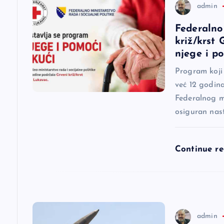
c
admin
Federalno
i
križ/krst
njege i p
j
Program koji
već 12 godina
a
Federalnog mi
osiguran nas
č
l
Continue r
a
n
admin