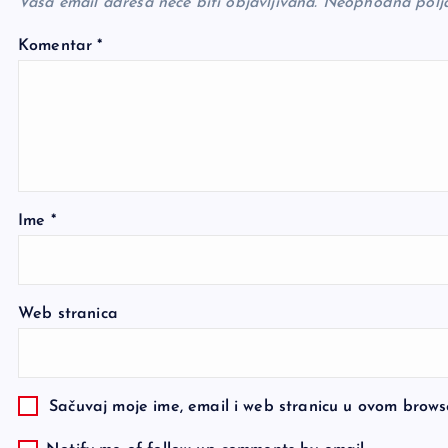
Vaša email adresa neće biti objavljivana.
Neophodna polj
Komentar
*
Ime
*
Web stranica
Sačuvaj moje ime, email i web stranicu u ovom brow