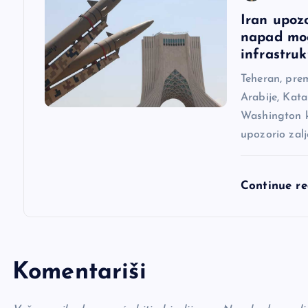
a
Iran upoz
napad mog
k
infrastruk
a
Teheran, pre
Arabije, Kata
Washington ka
upozorio zal
Continue r
Komentariši