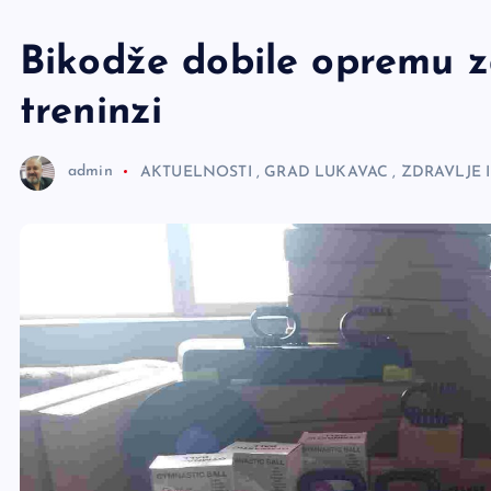
e
r
Bikodže dobile opremu za
treninzi
admin
AKTUELNOSTI
,
GRAD LUKAVAC
,
ZDRAVLJE 