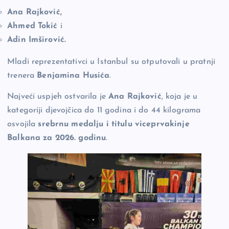
Ana Rajković,
Ahmed Tokić
i
Adin Imširović.
Mladi reprezentativci u Istanbul su otputovali u pratnji
trenera
Benjamina Husića
.
Najveći uspjeh ostvarila je
Ana Rajković
, koja je u
kategoriji djevojčica do 11 godina i do 44 kilograma
osvojila
srebrnu medalju i titulu viceprvakinje
Balkana za 2026. godinu
.