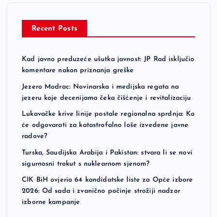
Recent Posts
Kad javno preduzeće ušutka javnost: JP Rad isključio
komentare nakon priznanja greške
Jezero Modrac: Novinarska i medijska regata na
jezeru koje decenijama čeka čišćenje i revitalizaciju
Lukavačke krive linije postale regionalna sprdnja: Ko
će odgovarati za katastrofalno loše izvedene javne
radove?
Turska, Saudijska Arabija i Pakistan: stvara li se novi
sigurnosni trokut s nuklearnom sjenom?
CIK BiH ovjerio 64 kandidatske liste za Opće izbore
2026: Od sada i zvanično počinje strožiji nadzor
izborne kampanje