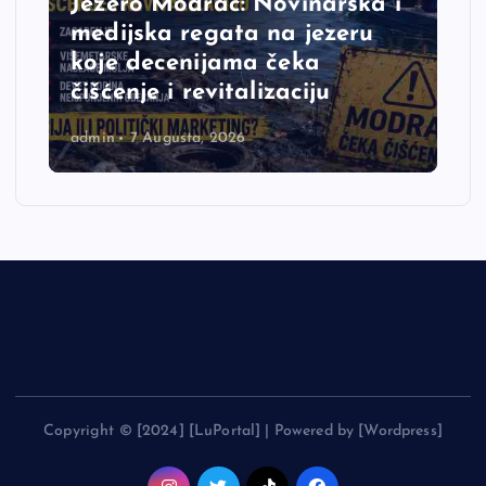
Jezero Modrac: Novinarska i
medijska regata na jezeru
koje decenijama čeka
čišćenje i revitalizaciju
admin
7 Augusta, 2026
Copyright © [2024] [LuPortal] | Powered by [Wordpress]