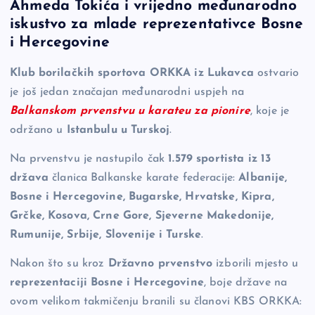
Ahmeda Tokića i vrijedno međunarodno
e
y
n
e
iskustvo za mlade reprezentativce Bosne
b
Li
g
i Hercegovine
o
n
er
Klub borilačkih sportova ORKKA iz Lukavca
ostvario
o
k
je još jedan značajan međunarodni uspjeh na
k
Balkanskom prvenstvu u karateu za pionire
, koje je
održano u
Istanbulu u Turskoj
.
Na prvenstvu je nastupilo čak
1.579 sportista iz 13
država
članica Balkanske karate federacije:
Albanije,
Bosne i Hercegovine, Bugarske, Hrvatske, Kipra,
Grčke, Kosova, Crne Gore, Sjeverne Makedonije,
Rumunije, Srbije, Slovenije i Turske
.
Nakon što su kroz
Državno prvenstvo
izborili mjesto u
reprezentaciji Bosne i Hercegovine
, boje države na
ovom velikom takmičenju branili su članovi KBS ORKKA: