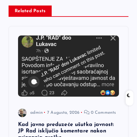
c
Related Posts
i
j
a
č
l
a
admin
7 Augusta, 2026
0 Comments
n
Kad javno preduzeće ušutka javnost:
a
JP Rad isključio komentare nakon