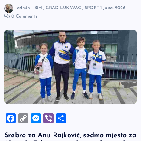
admin
BiH
,
GRAD LUKAVAC
,
SPORT
1 Juna, 2026
0 Comments
F
C
M
Vi
S
a
o
es
b
h
Srebro za Anu Rajković, sedmo mjesto za
c
p
se
er
ar