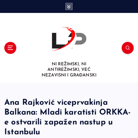
S
k
i
p
t
o
c
o
n
NI REŽIMSKI, NI
t
ANTIREŽIMSKI, VEĆ
e
NEZAVISNI I GRAĐANSKI
n
t
Ana Rajković viceprvakinja
Balkana: Mladi karatisti ORKKA-
e ostvarili zapažen nastup u
Istanbulu