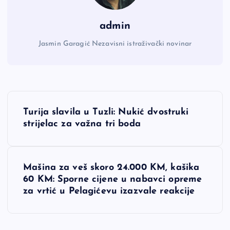
admin
Jasmin Garagić Nezavisni istraživački novinar
N
Turija slavila u Tuzli: Nukić dvostruki
a
strijelac za važna tri boda
v
Mašina za veš skoro 24.000 KM, kašika
i
60 KM: Sporne cijene u nabavci opreme
za vrtić u Pelagićevu izazvale reakcije
g
a