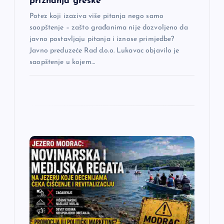
priznanja greške
k
Potez koji izaziva više pitanja nego samo
saopštenje – zašto građanima nije dozvoljeno da
a
javno postavljaju pitanja i iznose primjedbe?
Javno preduzeće Rad d.o.o. Lukavac objavilo je
saopštenje u kojem…