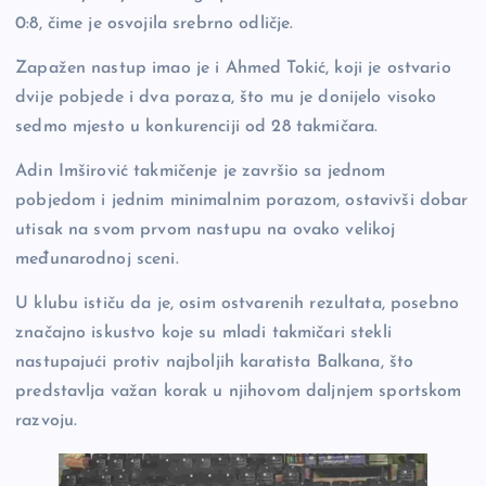
0:8, čime je osvojila srebrno odličje.
Zapažen nastup imao je i Ahmed Tokić, koji je ostvario
dvije pobjede i dva poraza, što mu je donijelo visoko
sedmo mjesto u konkurenciji od 28 takmičara.
Adin Imširović takmičenje je završio sa jednom
pobjedom i jednim minimalnim porazom, ostavivši dobar
utisak na svom prvom nastupu na ovako velikoj
međunarodnoj sceni.
U klubu ističu da je, osim ostvarenih rezultata, posebno
značajno iskustvo koje su mladi takmičari stekli
nastupajući protiv najboljih karatista Balkana, što
predstavlja važan korak u njihovom daljnjem sportskom
razvoju.