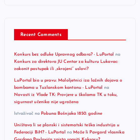
Recent Comments
Konkurs bez odluke Upravnog odbora? - LuPortal
na
Konkurs za direktora JU Centar za kulturu Lukavac:
zakonit postupak ili „skrojeni“ uslovi?
LuPortal bio u pravu: Maloljetnici iza lažnih dojava o
bombama u Tuzlanskom kantonu - LuPortal
na
Novosti iz Vlade TK: Provjere u školama TK u toku,
sigurnost učenika nije ugrožena
Istraživač
na
Pobuna Bošnjaka 1850. godine
Uništava li se planski i sistematski teška industrija u
Federaciji BiH? - LuPortal
na
Može li Pavgord vlasnika
Gordana Pavlovića zaista spasiti Koksaru?