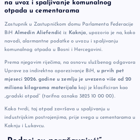
na uvoz i spaljivanje komunalnog
e
y
n
e
otpada u cementarama
b
Li
g
Zastupnik u Zastupničkom domu Parlamenta Federacije
o
n
er
BiH
Almedin Aliefendić
iz
Kaknja
, upozorio je na, kako
o
k
navodi, alarmantne podatke o uvozu i spaljivanju
k
komunalnog otpada u Bosni i Hercegovini.
Prema njegovim riječima, na osnovu službenog odgovora
Uprave za indirektno oporezivanje BiH,
u prvih pet
mjeseci 2026. godine u zemlju je uvezeno više od 20
miliona kilograma materijala
koji je klasificiran kao
„gradski otpad“ (tarifna oznaka 3825 10 00 00).
Kako tvrdi, taj otpad završava u spaljivanju u
industrijskim postrojenjima, prije svega u cementarama u
Kaknju i Lukavcu.