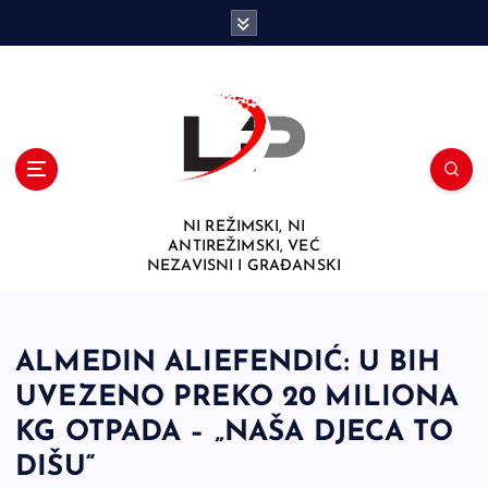
S
k
i
p
t
o
c
o
n
NI REŽIMSKI, NI
t
ANTIREŽIMSKI, VEĆ
e
NEZAVISNI I GRAĐANSKI
n
t
ALMEDIN ALIEFENDIĆ: U BIH
UVEZENO PREKO 20 MILIONA
KG OTPADA – „NAŠA DJECA TO
DIŠU“