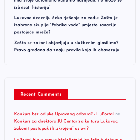
ima svoje autohtono kulturno naslijeđe, ne može se
izbrisati historija“
Lukavac deceniju čeka rješenje za vodu: Zašto je
izabrana skuplja “Fabrika vode” umjesto sanacije
postojeće mreže?
Zašto se zakoni objavljuju u službenim glasilima?
Pravo građana da znaju pravila koja ih obavezuju
Recent Comments
Konkurs bez odluke Upravnog odbora? - LuPortal
na
Konkurs za direktora JU Centar za kulturu Lukavac:
zakonit postupak ili „skrojeni“ uslovi?