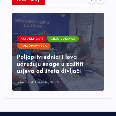
Other Story
AKTUELNOSTI
GRAD LUKAVAC
POLJOPRIVREDA
Poljoprivrednici i lovci
udružuju snage u zaštiti
usjeva od šteta divljači
admin
4 Augusta, 2026