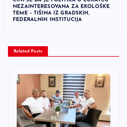
ČINI SE DA JE POLITIKA U LUKAVCU
g
NEZAINTERESOVANA ZA EKOLOŠKE
TEME – TIŠINA IZ GRADSKIH,
a
FEDERALNIH INSTITUCIJA
c
i
Related Posts
j
a
č
l
a