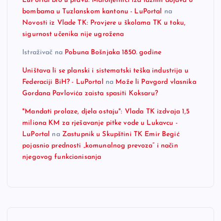
LuPortal bio u pravu: Maloljetnici iza lažnih dojava o
bombama u Tuzlanskom kantonu - LuPortal
na
Novosti iz Vlade TK: Provjere u školama TK u toku,
sigurnost učenika nije ugrožena
Istraživač
na
Pobuna Bošnjaka 1850. godine
Uništava li se planski i sistematski teška industrija u
Federaciji BiH? - LuPortal
na
Može li Pavgord vlasnika
Gordana Pavlovića zaista spasiti Koksaru?
"Mandati prolaze, djela ostaju": Vlada TK izdvaja 1,5
miliona KM za rješavanje pitke vode u Lukavcu -
LuPortal
na
Zastupnik u Skupštini TK Emir Begić
pojasnio prednosti „komunalnog prevoza“ i način
njegovog funkcionisanja