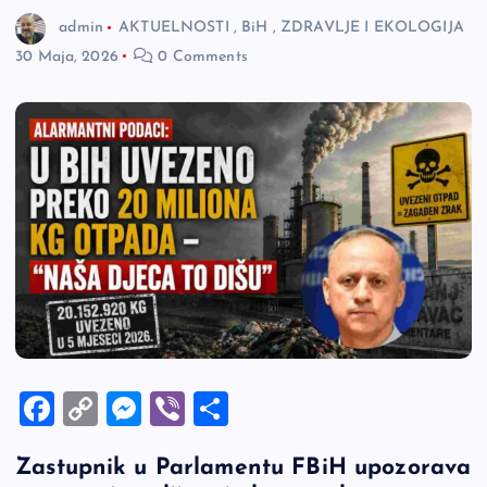
admin
AKTUELNOSTI
,
BiH
,
ZDRAVLJE I EKOLOGIJA
30 Maja, 2026
0 Comments
F
C
M
Vi
S
a
o
es
b
h
Zastupnik u Parlamentu FBiH upozorava
c
p
se
er
ar