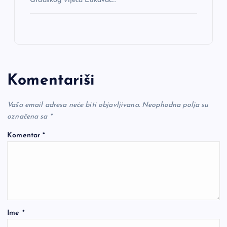
Gradskog vijeća Lukavac…
Komentariši
Vaša email adresa neće biti objavljivana.
Neophodna polja su
označena sa
*
Komentar
*
Ime
*