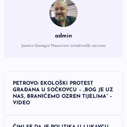
admin
Jasmin Garagić Nezavisni istraživački novinar
N
PETROVO: EKOLOŠKI PROTEST
a
GRAĐANA U SOČKOVCU – „BOG JE UZ
NAS, BRANIĆEMO OZREN TIJELIMA“ –
v
VIDEO
i