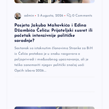
n
a
admin
5 Augusta, 2026
0 Comments
k
Posjeta Jakuba Mahovkića i Edina
Džambića Čeliću: Prijateljski susret ili
početak intenzivnije političke
a
saradnje?
Sastanak sa istaknutim članovima Stranke za BiH
iz Čelića protekao je u znaku razgovora o
poljoprivredi i međusobnog upoznavanja, ali je
teško zanemariti njegov politički značaj uoči
Općih izbora 2026.…