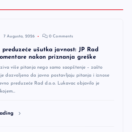
7 Augusta, 2026
0 Comments
 preduzeće ušutka javnost: JP Rad
 komentare nakon priznanja greške
aziva više pitanja nego samo saopštenje – zašto
e dozvoljeno da javno postavljaju pitanja i iznose
avno preduzeće Rad d.o.o. Lukavac objavilo je
 kojem…
eading