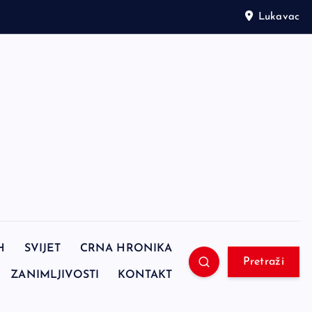
Lukavac
H
SVIJET
CRNA HRONIKA
Pretraži
ZANIMLJIVOSTI
KONTAKT