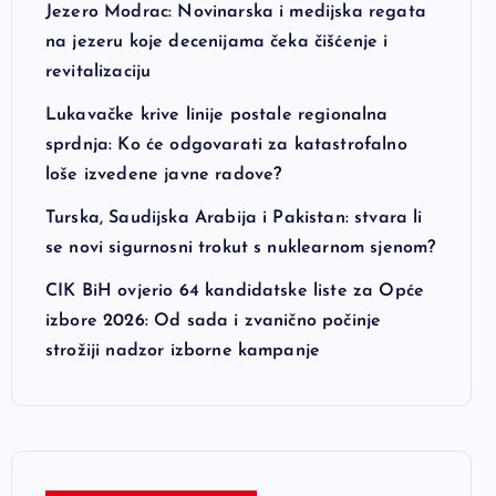
Jezero Modrac: Novinarska i medijska regata
na jezeru koje decenijama čeka čišćenje i
revitalizaciju
Lukavačke krive linije postale regionalna
sprdnja: Ko će odgovarati za katastrofalno
loše izvedene javne radove?
Turska, Saudijska Arabija i Pakistan: stvara li
se novi sigurnosni trokut s nuklearnom sjenom?
CIK BiH ovjerio 64 kandidatske liste za Opće
izbore 2026: Od sada i zvanično počinje
strožiji nadzor izborne kampanje