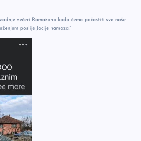
u zadnje večeri Ramazana kada ćemo počastiti sve naše
ježenjem poslije Jacije namaza.”