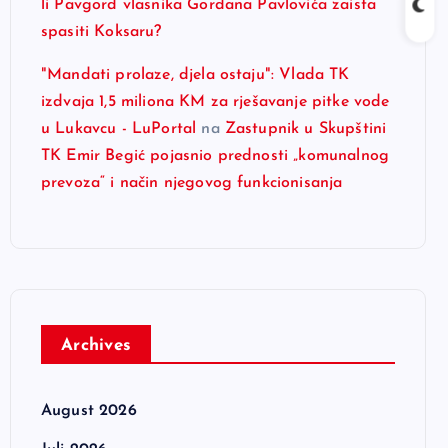
li Pavgord vlasnika Gordana Pavlovića zaista
spasiti Koksaru?
"Mandati prolaze, djela ostaju": Vlada TK
izdvaja 1,5 miliona KM za rješavanje pitke vode
u Lukavcu - LuPortal
na
Zastupnik u Skupštini
TK Emir Begić pojasnio prednosti „komunalnog
prevoza“ i način njegovog funkcionisanja
Archives
August 2026