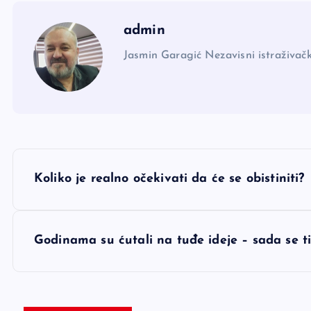
admin
Jasmin Garagić Nezavisni istraživačk
N
Koliko je realno očekivati da će se obistiniti?
a
v
Godinama su ćutali na tuđe ideje – sada se t
i