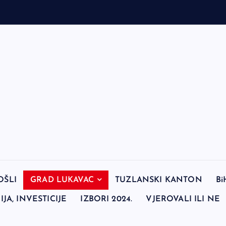
OŠLI
GRAD LUKAVAC
TUZLANSKI KANTON
Bi
JA, INVESTICIJE
IZBORI 2024.
VJEROVALI ILI NE