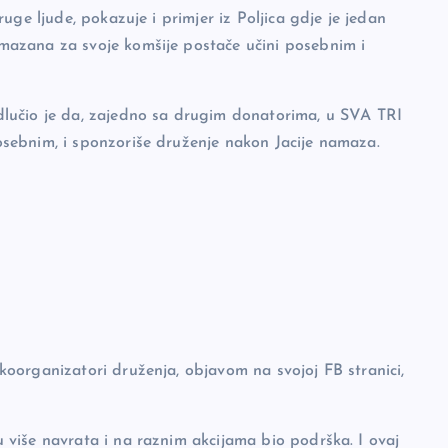
ge ljude, pokazuje i primjer iz Poljica gdje je jedan
azana za svoje komšije postače učini posebnim i
dlučio je da, zajedno sa drugim donatorima, u SVA TRI
sebnim, i sponzoriše druženje nakon Jacije namaza.
 koorganizatori druženja, objavom na svojoj FB stranici,
više navrata i na raznim akcijama bio podrška. I ovaj