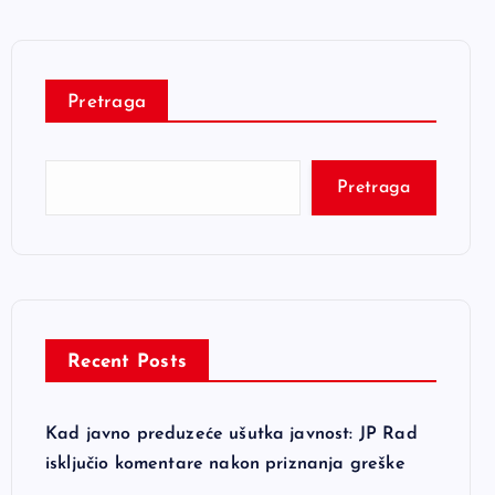
Pretraga
Pretraga
Recent Posts
Kad javno preduzeće ušutka javnost: JP Rad
isključio komentare nakon priznanja greške