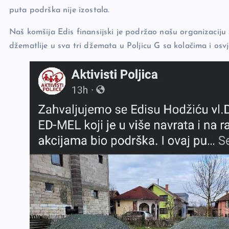
puta podrška nije izostala.
Naš komšija Edis finansijski je podržao našu organizacij
džematlije u sva tri džemata u Poljicu G sa kolačima i osv