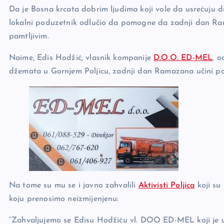
e
y
n
e
Da je Bosna krcata dobrim ljudima koji vole da usrećuju dru
b
Li
g
lokalni poduzetnik odlučio da pomogne da zadnji dan Ram
o
n
er
pamtljivim.
o
k
Naime, Edis Hodžić, vlasnik kompanije
D.O.O. ED-MEL
, o
k
džemata u Gornjem Poljicu, zadnji dan Ramazana učini po
Na tome su mu se i javno zahvalili
Aktivisti Poljica
koji su
koju prenosimo neizmijenjenu:
“Zahvaljujemo se Edisu Hodžiću vl. DOO ED-MEL koji je u 