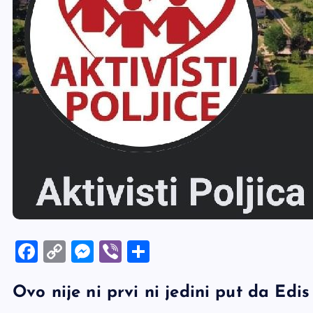
F
C
M
Vi
S
a
o
es
b
h
Ovo nije ni prvi ni jedini put da Ed
c
p
se
er
ar