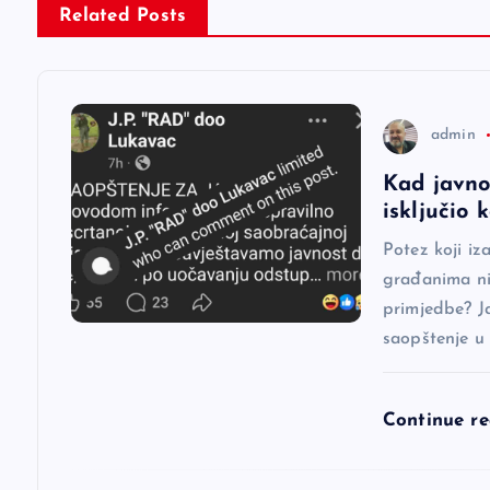
g
Related Posts
a
c
admin
Kad javno
i
isključio
j
Potez koji iz
građanima nij
a
primjedbe? J
saopštenje u
č
Continue r
l