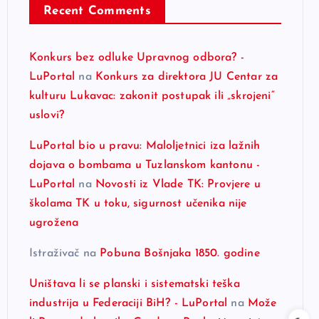
Recent Comments
Konkurs bez odluke Upravnog odbora? -
LuPortal
na
Konkurs za direktora JU Centar za
kulturu Lukavac: zakonit postupak ili „skrojeni“
uslovi?
LuPortal bio u pravu: Maloljetnici iza lažnih
dojava o bombama u Tuzlanskom kantonu -
LuPortal
na
Novosti iz Vlade TK: Provjere u
školama TK u toku, sigurnost učenika nije
ugrožena
Istraživač
na
Pobuna Bošnjaka 1850. godine
Uništava li se planski i sistematski teška
industrija u Federaciji BiH? - LuPortal
na
Može