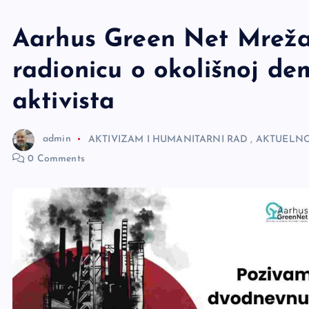
e
r
Aarhus Green Net Mreža
radionicu o okolišnoj demo
aktivista
admin
AKTIVIZAM I HUMANITARNI RAD
,
AKTUELNO
0 Comments