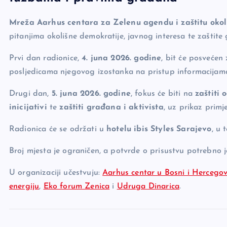
e
y
n
e
b
Li
g
Mreža Aarhus centara za Zelenu agendu i zaštitu okol
o
n
er
pitanjima okolišne demokratije, javnog interesa te zaštite 
o
k
Prvi dan radionice,
4. juna 2026. godine
, bit će posvećen 
k
posljedicama njegovog izostanka na pristup informacijama 
Drugi dan,
5. juna 2026. godine
, fokus će biti na
zaštiti 
inicijativi
te
zaštiti građana i aktivista
, uz prikaz primj
Radionica će se održati u
hotelu ibis Styles Sarajevo
, u
Broj mjesta je ograničen, a potvrde o prisustvu potrebno j
U organizaciji učestvuju:
Aarhus centar u Bosni i Hercegov
energiju
,
Eko forum Zenica
i
Udruga Dinarica
.