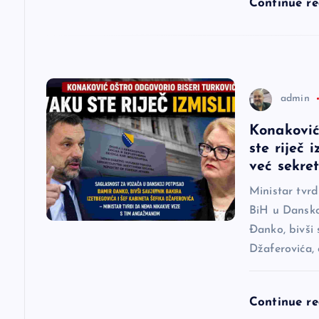
l
Continue r
a
n
admin
a
Konaković
ste riječ 
k
već sekre
a
Ministar tvr
BiH u Dansko
Đanko, bivši 
Džaferovića,
Continue r