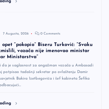
eading
7 Augusta, 2026
0 Comments
 opet “pokopio” Biseru Turković: “Svaku
izmislili, vozača nije imenovao ministar
tar Ministarstva”
di da je saglasnost za angažman vozača u Ambasadi
j potpisao tadašnji sekretar po ovlaštenju Damir
savjetnik Bakira Izetbegovića i šef kabineta Šefika
 odbacujući…
eading