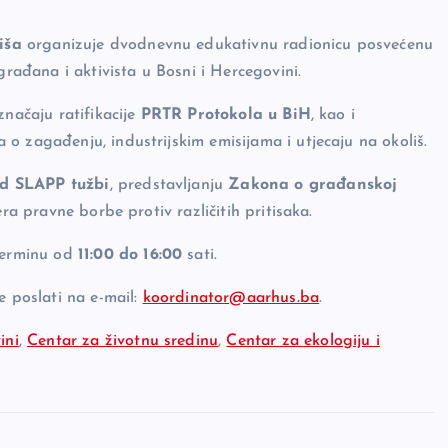
iša
organizuje dvodnevnu edukativnu radionicu posvećenu
građana i aktivista u Bosni i Hercegovini.
značaju ratifikacije
PRTR Protokola u BiH
, kao i
o zagađenju, industrijskim emisijama i utjecaju na okoliš.
od SLAPP tužbi
, predstavljanju
Zakona o građanskoj
era pravne borbe protiv različitih pritisaka.
 terminu od
11:00 do 16:00
sati.
e poslati na e-mail:
koordinator@aarhus.ba
.
ini
,
Centar za životnu sredinu
,
Centar za ekologiju i