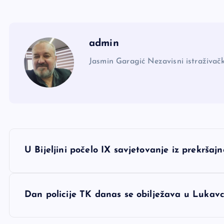
admin
Jasmin Garagić Nezavisni istraživačk
N
U Bijeljini počelo IX savjetovanje iz prekršaj
a
v
Dan policije TK danas se obilježava u Lukav