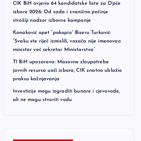
CIK BiH ovjerio 64 kandidatske liste za Opće
izbore 2026: Od sada i zvanično počinje
strožiji nadzor izborne kampanje
Konaković opet “pokopio” Biseru Turković:
“Svaku ste riječ izmislili, vozača nije imenovao
ministar već sekretar Ministarstva”
TI BiH upozorava: Masovne zloupotrebe
javnih resursa uoči izbora, CIK znatno ublažio
praksu kažnjavanja
Investicije mogu izgraditi bunare i cjevovode,
ali ne mogu stvoriti vodu