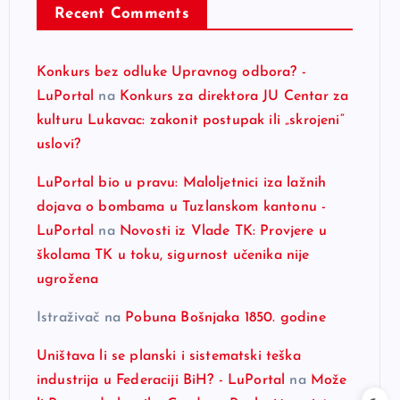
Recent Comments
Konkurs bez odluke Upravnog odbora? -
LuPortal
na
Konkurs za direktora JU Centar za
kulturu Lukavac: zakonit postupak ili „skrojeni“
uslovi?
LuPortal bio u pravu: Maloljetnici iza lažnih
dojava o bombama u Tuzlanskom kantonu -
LuPortal
na
Novosti iz Vlade TK: Provjere u
školama TK u toku, sigurnost učenika nije
ugrožena
Istraživač
na
Pobuna Bošnjaka 1850. godine
Uništava li se planski i sistematski teška
industrija u Federaciji BiH? - LuPortal
na
Može