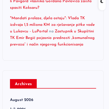
li Pavgord vlasnika Gordana Pavlovića zaista
spasiti Koksaru?
"Mandati prolaze, djela ostaju": Vlada TK
izdvaja 1,5 miliona KM za rješavanje pitke vode
u Lukavcu - LuPortal
na
Zastupnik u Skupštini
TK Emir Begić pojasnio prednosti „komunalnog
prevoza“ i način njegovog funkcionisanja
Archives
August 2026