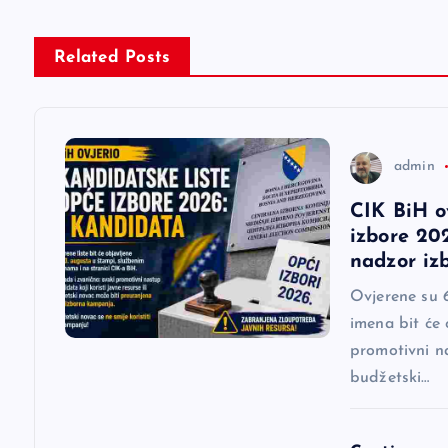
i
g
Related Posts
a
c
admin
CIK BiH o
i
izbore 202
nadzor iz
j
Ovjerene su 6
imena bit će 
a
promotivni na
budžetski…
č