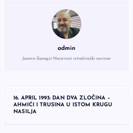
admin
Jasmin Garagić Nezavisni istraživački novinar
N
16. APRIL 1993: DAN DVA ZLOČINA –
a
AHMIĆI I TRUSINA U ISTOM KRUGU
NASILJA
v