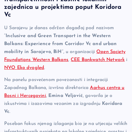
e
y
n
e
zajednica u projektima poput Koridora
b
Li
g
Vc
o
n
er
U Sarajevu je danas održan događaj pod nazivom
o
k
“
Inclusive and Green Transport in the Western
k
Balkans: Experience from Corridor Vc and urban
mobility in Sarajevo, BiH
”, u organizaciji
Open Society
Foundations Western Balkans
,
CEE Bankwatch Network
i
NVO Eko dvogled
.
Na panelu posvećenom povezanosti i integraciji
Zapadnog Balkana, izvršna direktorica
Aarhus centra u
Bosni i Hercegovini
,
Emina Veljović
, govorila je o
iskustvima i izazovima vezanim za izgradnju
Koridora
Vc
.
Poseban fokus njenog izlaganja bio je na utjecaju velikih
infrastrukturnih projekata na lokalne zajednice, prostor i