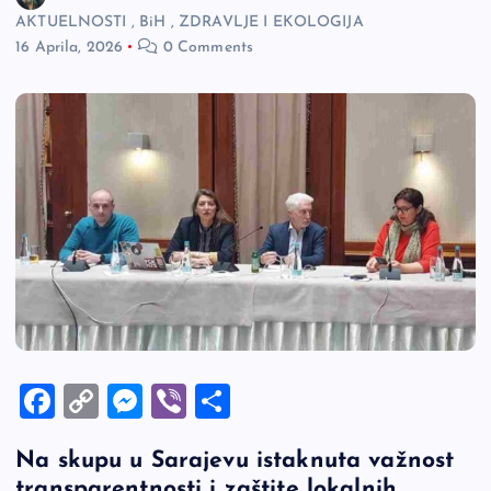
AKTUELNOSTI
,
BiH
,
ZDRAVLJE I EKOLOGIJA
16 Aprila, 2026
0 Comments
F
C
M
Vi
S
a
o
es
b
h
Na skupu u Sarajevu istaknuta važnost
c
p
se
er
ar
transparentnosti i zaštite lokalnih