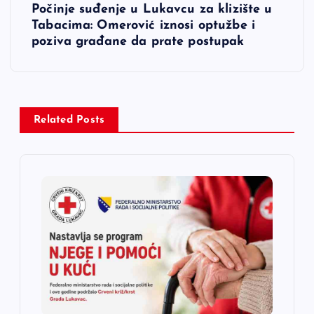
i
Počinje suđenje u Lukavcu za klizište u
Tabacima: Omerović iznosi optužbe i
g
poziva građane da prate postupak
a
c
Related Posts
i
j
a
č
l