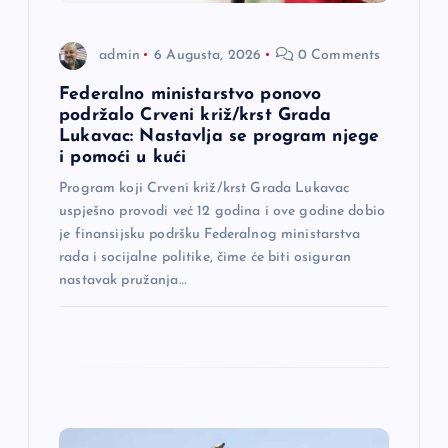
a
n
admin
6 Augusta, 2026
0 Comments
a
Federalno ministarstvo ponovo
podržalo Crveni križ/krst Grada
Lukavac: Nastavlja se program njege
k
i pomoći u kući
a
Program koji Crveni križ/krst Grada Lukavac
uspješno provodi već 12 godina i ove godine dobio
je finansijsku podršku Federalnog ministarstva
rada i socijalne politike, čime će biti osiguran
nastavak pružanja…