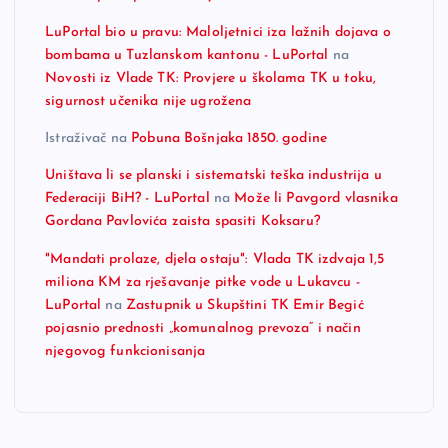
LuPortal bio u pravu: Maloljetnici iza lažnih dojava o
bombama u Tuzlanskom kantonu - LuPortal
na
Novosti iz Vlade TK: Provjere u školama TK u toku,
sigurnost učenika nije ugrožena
Istraživač
na
Pobuna Bošnjaka 1850. godine
Uništava li se planski i sistematski teška industrija u
Federaciji BiH? - LuPortal
na
Može li Pavgord vlasnika
Gordana Pavlovića zaista spasiti Koksaru?
"Mandati prolaze, djela ostaju": Vlada TK izdvaja 1,5
miliona KM za rješavanje pitke vode u Lukavcu -
LuPortal
na
Zastupnik u Skupštini TK Emir Begić
pojasnio prednosti „komunalnog prevoza“ i način
njegovog funkcionisanja