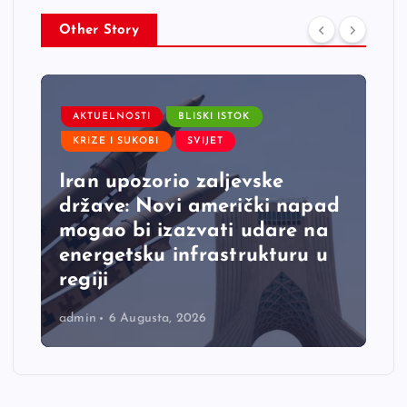
Other Story
AKTUELNOSTI
BLISKI ISTOK
KRIZE I SUKOBI
SVIJET
Iran upozorio zaljevske
države: Novi američki napad
mogao bi izazvati udare na
energetsku infrastrukturu u
regiji
admin
6 Augusta, 2026