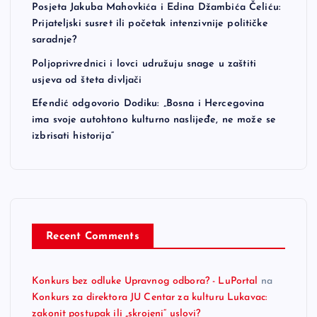
Posjeta Jakuba Mahovkića i Edina Džambića Čeliću:
Prijateljski susret ili početak intenzivnije političke
saradnje?
Poljoprivrednici i lovci udružuju snage u zaštiti
usjeva od šteta divljači
Efendić odgovorio Dodiku: „Bosna i Hercegovina
ima svoje autohtono kulturno naslijeđe, ne može se
izbrisati historija“
Recent Comments
Konkurs bez odluke Upravnog odbora? - LuPortal
na
Konkurs za direktora JU Centar za kulturu Lukavac:
zakonit postupak ili „skrojeni“ uslovi?