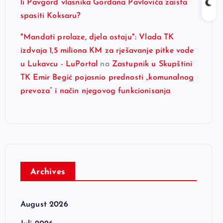
li Pavgord vlasnika Gordana Pavlovića zaista
spasiti Koksaru?
"Mandati prolaze, djela ostaju": Vlada TK
izdvaja 1,5 miliona KM za rješavanje pitke vode
u Lukavcu - LuPortal
na
Zastupnik u Skupštini
TK Emir Begić pojasnio prednosti „komunalnog
prevoza“ i način njegovog funkcionisanja
Archives
August 2026