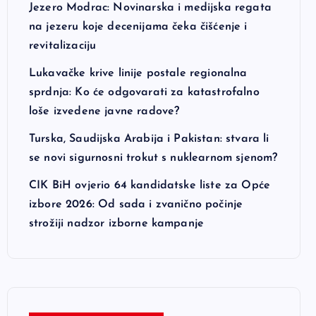
Jezero Modrac: Novinarska i medijska regata
na jezeru koje decenijama čeka čišćenje i
revitalizaciju
Lukavačke krive linije postale regionalna
sprdnja: Ko će odgovarati za katastrofalno
loše izvedene javne radove?
Turska, Saudijska Arabija i Pakistan: stvara li
se novi sigurnosni trokut s nuklearnom sjenom?
CIK BiH ovjerio 64 kandidatske liste za Opće
izbore 2026: Od sada i zvanično počinje
strožiji nadzor izborne kampanje