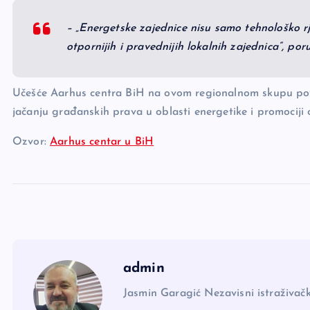
– „Energetske zajednice nisu samo tehnološko rj
otpornijih i pravednijih lokalnih zajednica“, por
Učešće Aarhus centra BiH na ovom regionalnom skupu potvr
jačanju građanskih prava u oblasti energetike i promociji o
Ozvor:
Aarhus centar u BiH
admin
Jasmin Garagić Nezavisni istraživačk