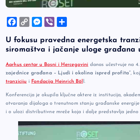
F
C
M
Vi
S
a
o
es
b
h
U fokusu pravedna energetska tranzi
c
p
se
er
ar
siromaštva i jačanje uloge građana
e
y
n
e
b
Li
g
Aarhus centar u Bosni i Hercegovini
danas učestvuje na 4.
o
n
er
zajednice građana – Ljudi i okolina ispred profita“
, k
o
k
tranziciju
i
Fondacija Heinrich Böl
l.
k
Konferencija je okupila ključne aktere iz institucija, akadems
otvaranja dijaloga o trenutnom stanju građanske energije 
i o ulozi distributivne mreže koja i dalje predstavlja jedno