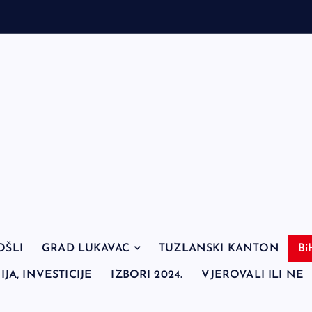
OŠLI
GRAD LUKAVAC
TUZLANSKI KANTON
Bi
JA, INVESTICIJE
IZBORI 2024.
VJEROVALI ILI NE