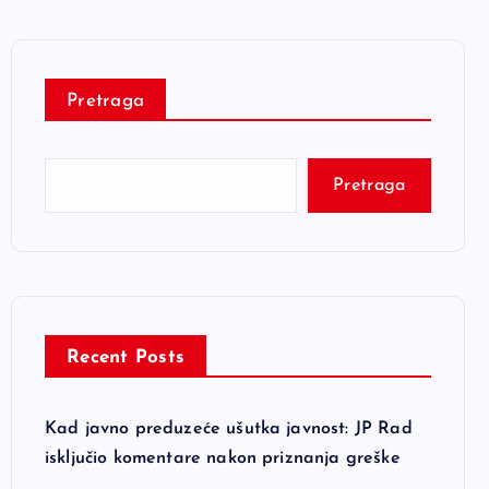
Pretraga
Pretraga
Recent Posts
Kad javno preduzeće ušutka javnost: JP Rad
isključio komentare nakon priznanja greške