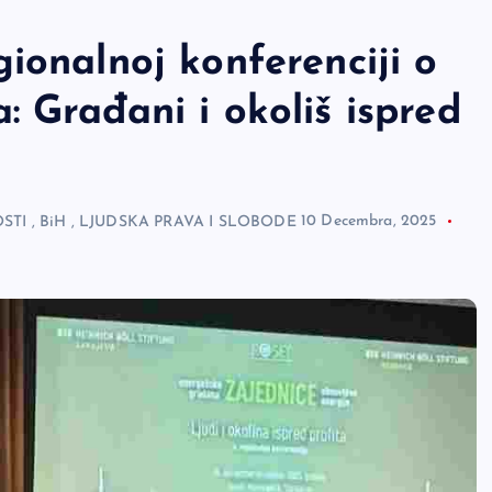
ionalnoj konferenciji o
 Građani i okoliš ispred
STI
,
BiH
,
LJUDSKA PRAVA I SLOBODE
10 Decembra, 2025