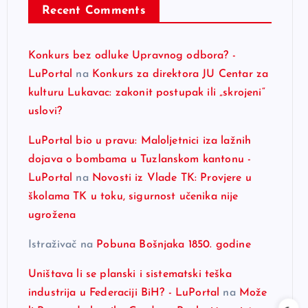
Recent Comments
Konkurs bez odluke Upravnog odbora? -
LuPortal
na
Konkurs za direktora JU Centar za
kulturu Lukavac: zakonit postupak ili „skrojeni“
uslovi?
LuPortal bio u pravu: Maloljetnici iza lažnih
dojava o bombama u Tuzlanskom kantonu -
LuPortal
na
Novosti iz Vlade TK: Provjere u
školama TK u toku, sigurnost učenika nije
ugrožena
Istraživač
na
Pobuna Bošnjaka 1850. godine
Uništava li se planski i sistematski teška
industrija u Federaciji BiH? - LuPortal
na
Može