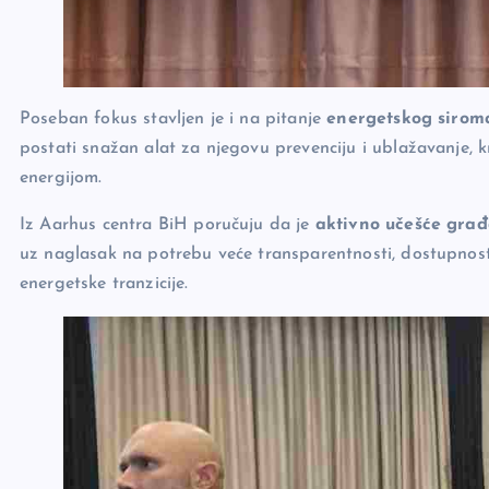
Poseban fokus stavljen je i na pitanje
energetskog sirom
postati snažan alat za njegovu prevenciju i ublažavanje, k
energijom.
Iz Aarhus centra BiH poručuju da je
aktivno učešće gra
uz naglasak na potrebu veće transparentnosti, dostupnost
energetske tranzicije.