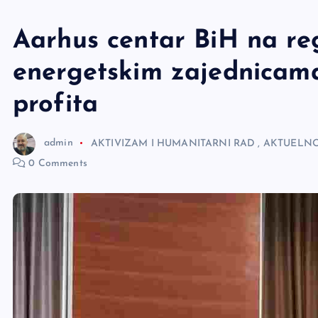
e
r
Aarhus centar BiH na reg
energetskim zajednicama:
profita
admin
AKTIVIZAM I HUMANITARNI RAD
,
AKTUELNO
0 Comments