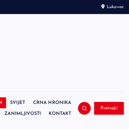
Lukavac
H
SVIJET
CRNA HRONIKA
Pretraži
ZANIMLJIVOSTI
KONTAKT