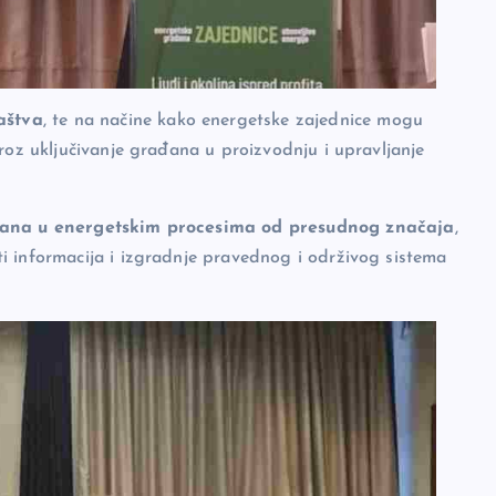
aštva
, te na načine kako energetske zajednice mogu
roz uključivanje građana u proizvodnju i upravljanje
đana u energetskim procesima od presudnog značaja
,
i informacija i izgradnje pravednog i održivog sistema