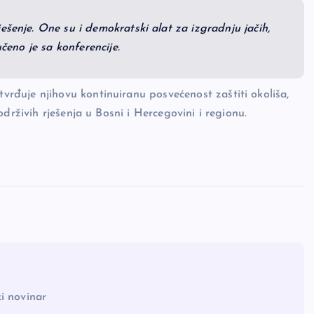
ešenje. One su i demokratski alat za izgradnju jačih,
učeno je sa konferencije.
đuje njihovu kontinuiranu posvećenost zaštiti okoliša,
drživih rješenja u Bosni i Hercegovini i regionu.
i novinar