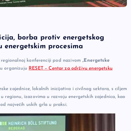
cija, borba protiv energetskog
 u energetskim procesima
 regionalnoj konferenciji pod nazivom
„Energetske
oju organizuju
RESET – Centar za održivu energetsku
ke zajednice, lokalnih inicijativa i civilnog sektora, s ciljem
u regionu, izazovima u razvoju energetskih zajednica, kao
 od najvećih uskih grla u praksi.