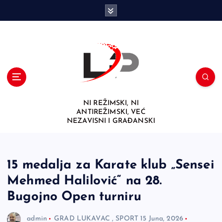
S
k
i
p
t
o
c
o
n
NI REŽIMSKI, NI
t
ANTIREŽIMSKI, VEĆ
e
NEZAVISNI I GRAĐANSKI
n
t
15 medalja za Karate klub „Sensei
Mehmed Halilović“ na 28.
Bugojno Open turniru
admin
GRAD LUKAVAC
,
SPORT
15 Juna, 2026