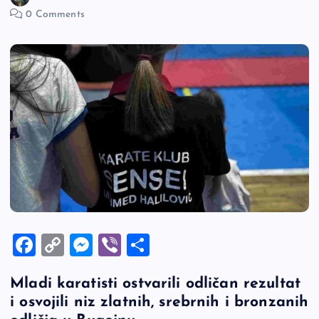
0 Comments
F
C
M
Vi
S
a
o
es
b
h
Mladi karatisti ostvarili odličan rezultat
c
p
se
er
ar
i osvojili niz zlatnih, srebrnih i bronzanih
e
y
n
e