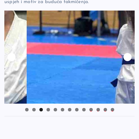
uspjeh i motiv za buduća takmičenja.
0
1
2
3