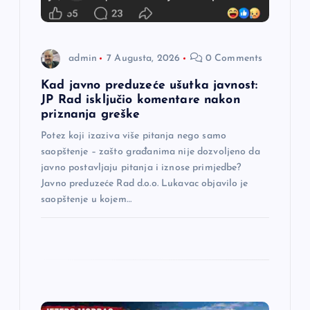
a
n
admin
7 Augusta, 2026
0 Comments
a
Kad javno preduzeće ušutka javnost:
JP Rad isključio komentare nakon
k
priznanja greške
a
Potez koji izaziva više pitanja nego samo
saopštenje – zašto građanima nije dozvoljeno da
javno postavljaju pitanja i iznose primjedbe?
Javno preduzeće Rad d.o.o. Lukavac objavilo je
saopštenje u kojem…