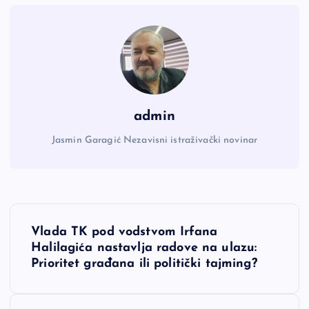
admin
Jasmin Garagić Nezavisni istraživački novinar
N
Vlada TK pod vodstvom Irfana
a
Halilagića nastavlja radove na ulazu:
Prioritet građana ili politički tajming?
v