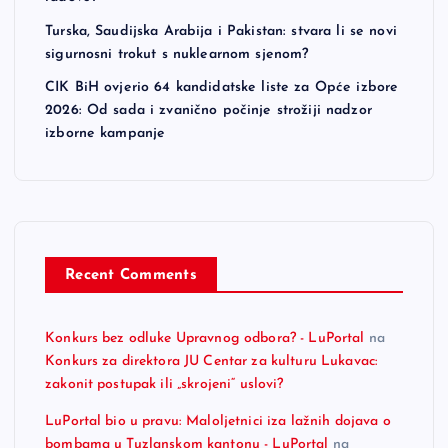
Turska, Saudijska Arabija i Pakistan: stvara li se novi
sigurnosni trokut s nuklearnom sjenom?
CIK BiH ovjerio 64 kandidatske liste za Opće izbore
2026: Od sada i zvanično počinje strožiji nadzor
izborne kampanje
Recent Comments
Konkurs bez odluke Upravnog odbora? - LuPortal
na
Konkurs za direktora JU Centar za kulturu Lukavac:
zakonit postupak ili „skrojeni“ uslovi?
LuPortal bio u pravu: Maloljetnici iza lažnih dojava o
bombama u Tuzlanskom kantonu - LuPortal
na