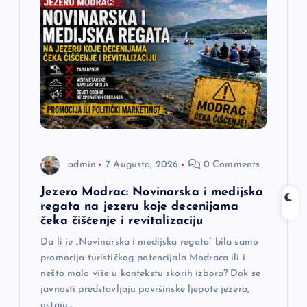
admin
7 Augusta, 2026
0 Comments
Jezero Modrac: Novinarska i medijska
regata na jezeru koje decenijama
čeka čišćenje i revitalizaciju
Da li je „Novinarska i medijska regata“ bila samo
promocija turističkog potencijala Modraca ili i
nešto malo više u kontekstu skorih izbora? Dok se
javnosti predstavljaju površinske ljepote jezera,
ostaju…