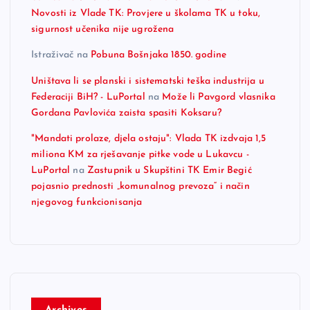
Novosti iz Vlade TK: Provjere u školama TK u toku,
sigurnost učenika nije ugrožena
Istraživač
na
Pobuna Bošnjaka 1850. godine
Uništava li se planski i sistematski teška industrija u
Federaciji BiH? - LuPortal
na
Može li Pavgord vlasnika
Gordana Pavlovića zaista spasiti Koksaru?
"Mandati prolaze, djela ostaju": Vlada TK izdvaja 1,5
miliona KM za rješavanje pitke vode u Lukavcu -
LuPortal
na
Zastupnik u Skupštini TK Emir Begić
pojasnio prednosti „komunalnog prevoza“ i način
njegovog funkcionisanja