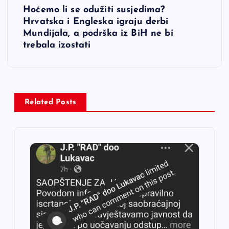
i
Hoćemo li se odužiti susjedima?
Hrvatska i Engleska igraju derbi
g
Mundijala, a podrška iz BiH ne bi
trebala izostati
a
c
i
Related Posts
j
a
č
l