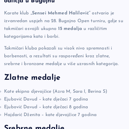
odličja u Bugojnu
b
Li
g
Karate klub
„Sensei Mehmed Halilović“
ostvario je
o
n
er
izvanredan uspjeh na 28. Bugojno Open turniru, gdje su
o
k
takmičari osvojili ukupno
15 medalja
u različitim
k
kategorijama kata i borbi.
Takmičari kluba pokazali su visok nivo spremnosti i
borbenosti, a rezultati su raspoređeni kroz zlatne,
srebrne i bronzane medalje u više uzrasnih kategorija.
Zlatne medalje
Kate ekipno djevojčice (Azra M, Sara I, Berina S)
Ejubović Davud – kate dječaci 7 godina
Ejubović Davud – kate dječaci 8 godina
Hajdarić Dženita – kate djevojčice 7 godina
Srebrne medalje