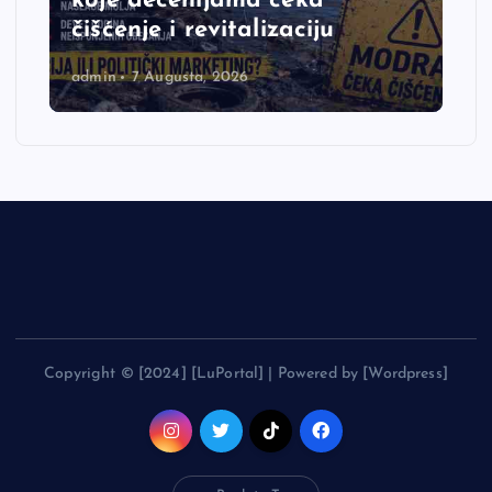
koje decenijama čeka
čišćenje i revitalizaciju
admin
7 Augusta, 2026
Copyright © [2024] [LuPortal] | Powered by [Wordpress]