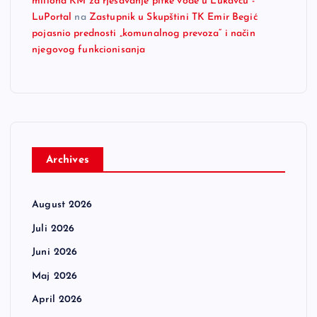
miliona KM za rješavanje pitke vode u Lukavcu -
LuPortal
na
Zastupnik u Skupštini TK Emir Begić
pojasnio prednosti „komunalnog prevoza“ i način
njegovog funkcionisanja
Archives
August 2026
Juli 2026
Juni 2026
Maj 2026
April 2026