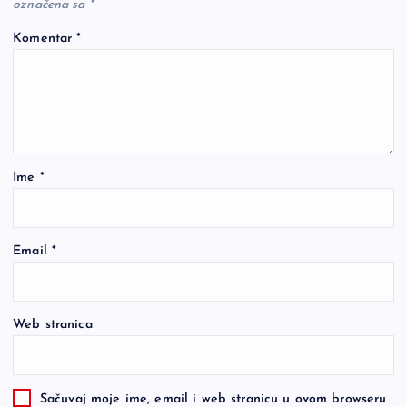
označena sa
*
Komentar
*
Ime
*
Email
*
Web stranica
Sačuvaj moje ime, email i web stranicu u ovom browseru