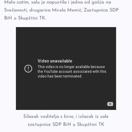
Malo zatim, salu je napustila i jedna od gošća na
Svečanosti, drugarica Mirela Memić, Zastupnica SDP
BiH u Skupštini TK.
Silazak voditelja s bine, i izlazak iz sale
zastupnice SDP BiH u Skupštini TK