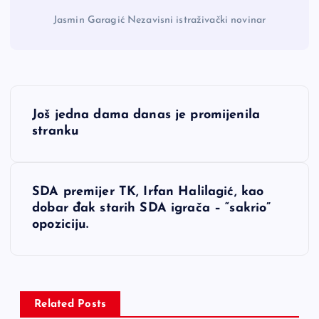
Jasmin Garagić Nezavisni istraživački novinar
N
Još jedna dama danas je promijenila
a
stranku
v
SDA premijer TK, Irfan Halilagić, kao
i
dobar đak starih SDA igrača – “sakrio”
opoziciju.
g
a
c
Related Posts