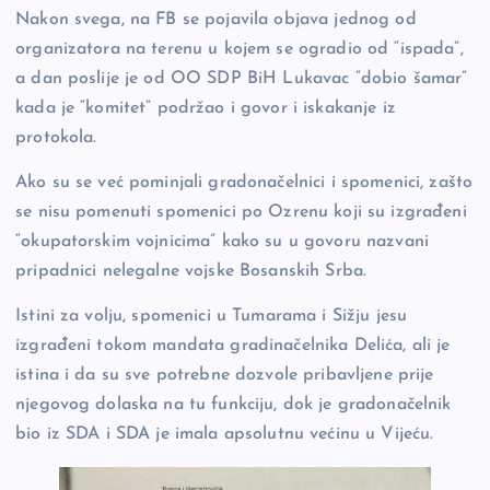
Nakon svega, na FB se pojavila objava jednog od
organizatora na terenu u kojem se ogradio od “ispada”,
a dan poslije je od OO SDP BiH Lukavac “dobio šamar”
kada je “komitet” podržao i govor i iskakanje iz
protokola.
Ako su se već pominjali gradonačelnici i spomenici, zašto
se nisu pomenuti spomenici po Ozrenu koji su izgrađeni
“okupatorskim vojnicima” kako su u govoru nazvani
pripadnici nelegalne vojske Bosanskih Srba.
Istini za volju, spomenici u Tumarama i Sižju jesu
izgrađeni tokom mandata gradinačelnika Delića, ali je
istina i da su sve potrebne dozvole pribavljene prije
njegovog dolaska na tu funkciju, dok je gradonačelnik
bio iz SDA i SDA je imala apsolutnu većinu u Vijeću.