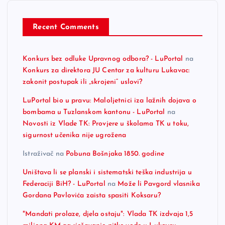
Recent Comments
Konkurs bez odluke Upravnog odbora? - LuPortal
na
Konkurs za direktora JU Centar za kulturu Lukavac:
zakonit postupak ili „skrojeni“ uslovi?
LuPortal bio u pravu: Maloljetnici iza lažnih dojava o
bombama u Tuzlanskom kantonu - LuPortal
na
Novosti iz Vlade TK: Provjere u školama TK u toku,
sigurnost učenika nije ugrožena
Istraživač
na
Pobuna Bošnjaka 1850. godine
Uništava li se planski i sistematski teška industrija u
Federaciji BiH? - LuPortal
na
Može li Pavgord vlasnika
Gordana Pavlovića zaista spasiti Koksaru?
"Mandati prolaze, djela ostaju": Vlada TK izdvaja 1,5