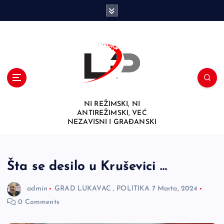
S
k
i
p
t
o
c
o
n
NI REŽIMSKI, NI
t
ANTIREŽIMSKI, VEĆ
e
NEZAVISNI I GRAĐANSKI
n
t
Šta se desilo u Kruševici …
admin
GRAD LUKAVAC
,
POLITIKA
7 Marta, 2024
0 Comments