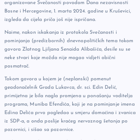
organizovane Svečanosti povodom Dana nezavisnosti
o
k
Bosne i Hercegovine, 1. marta 2024. godine u Kruševici,
k
izgleda da cijela priča još nije ispričana.
Naime, nakon iskakanja iz protokola Svečanosti i
pominjanja (predizbornih) dnevnopolitičkih tema tokom
govora Zlatnog Ljiljana Senaida Alibašića, desile su se
neke stvari koje možda nije mogao vidjeti obični
posmatrač.
Tokom govora u kojem je (neplanski) pomenut
geadonačelnik Grada Lukavca, dr. sci. Edin Delić,
primijetna je bila nagla promjena u ponašanju voditelja
programa, Muniba Efendića, koji je na pominjanje imena
Edina Delića prvo pogledao u smjeru domaćina i zvanica
iz SDP-a, a onda poslije kraćeg nervoznog šetanja po
pozornici, i sišao sa pozornice.