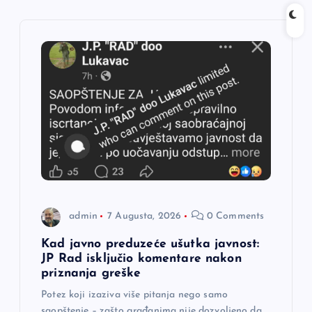
i
j
a
č
l
a
admin
7 Augusta, 2026
0 Comments
n
Kad javno preduzeće ušutka javnost:
a
JP Rad isključio komentare nakon
priznanja greške
k
Potez koji izaziva više pitanja nego samo
saopštenje – zašto građanima nije dozvoljeno da