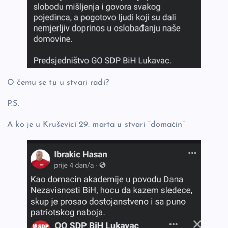
O čemu se tu u stvari radi?
P.S.
A ko je u Kruševici 29. marta u stvari “domaćin”