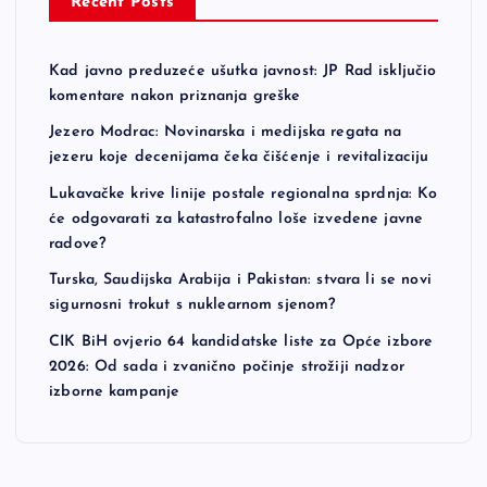
Recent Posts
Kad javno preduzeće ušutka javnost: JP Rad isključio
komentare nakon priznanja greške
Jezero Modrac: Novinarska i medijska regata na
jezeru koje decenijama čeka čišćenje i revitalizaciju
Lukavačke krive linije postale regionalna sprdnja: Ko
će odgovarati za katastrofalno loše izvedene javne
radove?
Turska, Saudijska Arabija i Pakistan: stvara li se novi
sigurnosni trokut s nuklearnom sjenom?
CIK BiH ovjerio 64 kandidatske liste za Opće izbore
2026: Od sada i zvanično počinje strožiji nadzor
izborne kampanje