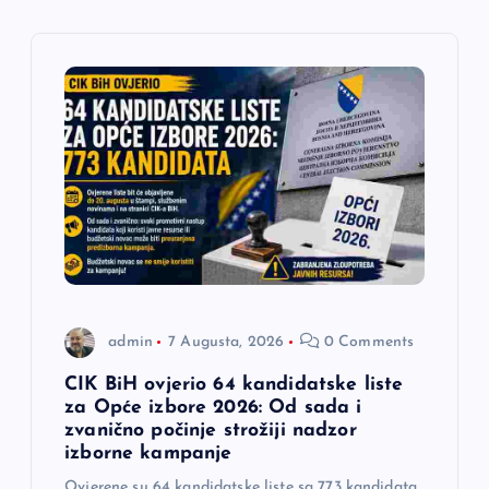
i
j
a
č
l
a
n
admin
7 Augusta, 2026
0 Comments
a
CIK BiH ovjerio 64 kandidatske liste
za Opće izbore 2026: Od sada i
zvanično počinje strožiji nadzor
k
izborne kampanje
Ovjerene su 64 kandidatske liste sa 773 kandidata,