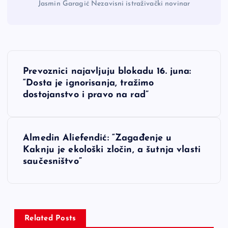
Jasmin Garagić Nezavisni istraživački novinar
N
Prevoznici najavljuju blokadu 16. juna:
a
“Dosta je ignorisanja, tražimo
dostojanstvo i pravo na rad”
v
i
Almedin Aliefendić: “Zagađenje u
Kaknju je ekološki zločin, a šutnja vlasti
g
saučesništvo”
a
c
Related Posts