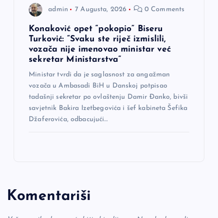
admin
7 Augusta, 2026
0 Comments
Konaković opet “pokopio” Biseru
Turković: “Svaku ste riječ izmislili,
vozača nije imenovao ministar već
sekretar Ministarstva”
Ministar tvrdi da je saglasnost za angažman
vozača u Ambasadi BiH u Danskoj potpisao
tadašnji sekretar po ovlaštenju Damir Đanko, bivši
savjetnik Bakira Izetbegovića i šef kabineta Šefika
Džaferovića, odbacujući…
Komentariši