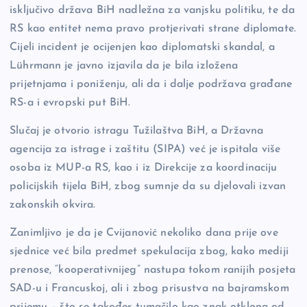
isključivo država BiH nadležna za vanjsku politiku, te da
RS kao entitet nema pravo protjerivati strane diplomate.
Cijeli incident je ocijenjen kao diplomatski skandal, a
Lührmann je javno izjavila da je bila izložena
prijetnjama i poniženju, ali da i dalje podržava građane
RS-a i evropski put BiH.
Slučaj je otvorio istragu Tužilaštva BiH, a Državna
agencija za istrage i zaštitu (SIPA) već je ispitala više
osoba iz MUP-a RS, kao i iz Direkcije za koordinaciju
policijskih tijela BiH, zbog sumnje da su djelovali izvan
zakonskih okvira.
Zanimljivo je da je Cvijanović nekoliko dana prije ove
sjednice već bila predmet spekulacija zbog, kako mediji
prenose, “kooperativnijeg” nastupa tokom ranijih posjeta
SAD-u i Francuskoj, ali i zbog prisustva na bajramskom
prijemu – što se također tumačilo kao znak otklona od