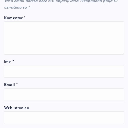
Vaša email adresa neće biti objavljivana.
Neophodna polja su
označena sa
*
Komentar
*
Ime
*
Email
*
Web stranica