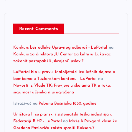
Recent Comments
Konkurs bez odluke Upravnog odbora? - LuPortal
na
Konkurs za direktora JU Centar za kulturu Lukavac:
zakonit postupak ili „skrojeni“ uslovi?
LuPortal bio u pravu: Maloljetnici iza lažnih dojava o
bombama u Tuzlanskom kantonu - LuPortal
na
Novosti iz Vlade TK: Provjere u školama TK u toku,
sigurnost učenika nije ugrožena
Istraživač
na
Pobuna Bošnjaka 1850. godine
Uništava li se planski i sistematski teška industrija u
Federaciji BiH? - LuPortal
na
Može li Pavgord vlasnika
Gordana Pavlovića zaista spasiti Koksaru?