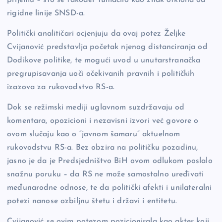
rigidne linije SNSD-a.
Politički analitičari ocjenjuju da ovaj potez Željke
Cvijanović predstavlja početak njenog distanciranja od
Dodikove politike, te mogući uvod u unutarstranačka
pregrupisavanja uoči očekivanih pravnih i političkih
izazova za rukovodstvo RS-a.
Dok se režimski mediji uglavnom suzdržavaju od
komentara, opozicioni i nezavisni izvori već govore o
ovom slučaju kao o “javnom šamaru” aktuelnom
rukovodstvu RS-a. Bez obzira na političku pozadinu,
jasno je da je Predsjedništvo BiH ovom odlukom poslalo
snažnu poruku – da RS ne može samostalno uređivati
međunarodne odnose, te da politički afekti i unilateralni
potezi nanose ozbiljnu štetu i državi i entitetu.
Cvijanović se ovim potezom pozicionirala kao akter koji