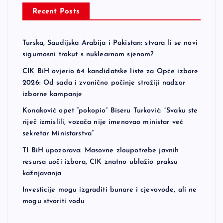
Recent Posts
Turska, Saudijska Arabija i Pakistan: stvara li se novi
sigurnosni trokut s nuklearnom sjenom?
CIK BiH ovjerio 64 kandidatske liste za Opće izbore
2026: Od sada i zvanično počinje strožiji nadzor
izborne kampanje
Konaković opet “pokopio” Biseru Turković: “Svaku ste
riječ izmislili, vozača nije imenovao ministar već
sekretar Ministarstva”
TI BiH upozorava: Masovne zloupotrebe javnih
resursa uoči izbora, CIK znatno ublažio praksu
kažnjavanja
Investicije mogu izgraditi bunare i cjevovode, ali ne
mogu stvoriti vodu