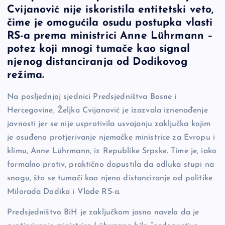
c
p
se
er
ar
Cvijanović nije iskoristila entitetski veto,
e
y
n
e
čime je omogućila osudu postupka vlasti
b
Li
g
RS-a prema ministrici Anne Lührmann –
o
n
er
potez koji mnogi tumače kao signal
njenog distanciranja od Dodikovog
o
k
režima.
k
Na posljednjoj sjednici Predsjedništva Bosne i
Hercegovine, Željka Cvijanović je izazvala iznenađenje
javnosti jer se nije usprotivila usvajanju zaključka kojim
je osuđeno protjerivanje njemačke ministrice za Evropu i
klimu, Anne Lührmann, iz Republike Srpske. Time je, iako
formalno protiv, praktično dopustila da odluka stupi na
snagu, što se tumači kao njeno distanciranje od politike
Milorada Dodika i Vlade RS-a.
Predsjedništvo BiH je zaključkom jasno navelo da je