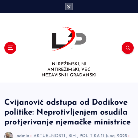
S
k
i
p
t
o
c
o
n
NI REŽIMSKI, NI
t
ANTIREŽIMSKI, VEĆ
e
NEZAVISNI I GRAĐANSKI
n
t
Cvijanović odstupa od Dodikove
politike: Neprotivljenjem osudila
protjerivanje njemačke ministrice
admin
AKTUELNOSTI
,
BiH
,
POLITIKA
11 Juna, 2025