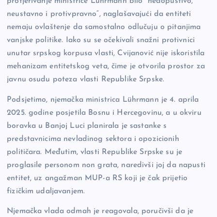
protjerivanje ministrice Lührmann bilo “nedopustivo,
neustavno i protivpravno”, naglašavajući da entiteti
nemaju ovlaštenje da samostalno odlučuju o pitanjima
vanjske politike. Iako su se očekivali snažni protivnici
unutar srpskog korpusa vlasti, Cvijanović nije iskoristila
mehanizam entitetskog veta, čime je otvorila prostor za
javnu osudu poteza vlasti Republike Srpske.
Podsjetimo, njemačka ministrica Lührmann je 4. aprila
2025. godine posjetila Bosnu i Hercegovinu, a u okviru
boravka u Banjoj Luci planirala je sastanke s
predstavnicima nevladinog sektora i opozicionih
političara. Međutim, vlasti Republike Srpske su je
proglasile personom non grata, naredivši joj da napusti
entitet, uz angažman MUP-a RS koji je čak prijetio
fizičkim udaljavanjem.
Njemačka vlada odmah je reagovala, poručivši da je